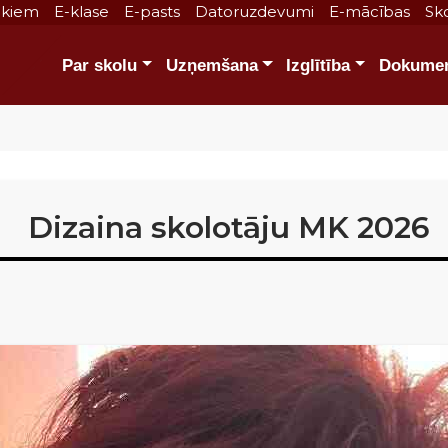
ākiem
E-klase
E-pasts
Datoruzdevumi
E-mācības
Sko
Par skolu
Uzņemšana
Izglītība
Dokumen
Dizaina skolotāju MK 2026