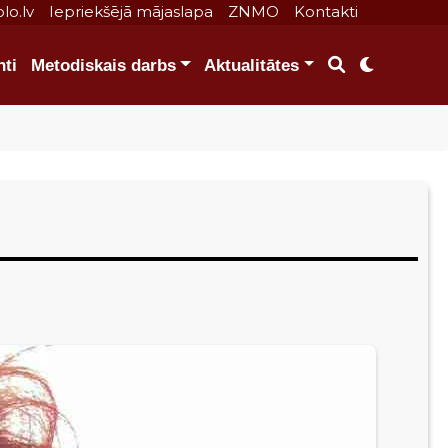
lo.lv
Iepriekšējā mājaslapa
ZNMO
Kontakti
ti
Metodiskais darbs
Aktualitātes