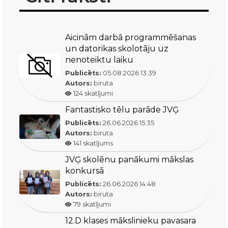
Aicinām darbā programmēšanas
un datorikas skolotāju uz
nenoteiktu laiku
Publicēts:
05.08.2026
13:39
Autors:
biruta
124
skatījumi
Fantastisko tēlu parāde JVĢ
Publicēts:
26.06.2026
15:35
Autors:
biruta
141
skatījums
JVĢ skolēnu panākumi mākslas
konkursā
Publicēts:
26.06.2026
14:48
Autors:
biruta
79
skatījumi
12.D klases mākslinieku pavasara