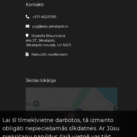
Kontakti
+371 65237551
jvg@edu.jekabpils.lv
Rūdolfa Blaumaņa
iela 27, Jēkabpils,
Jēkabpils novads, LV-5201
Rekvizīti norēķiniem
Skolas lokācija
Lai šī tīmekļvietne darbotos, tā izmanto
obligāti nepieciešamās sīkdatnes. Ar Jūsu
piekrišanu papildus šajā vietnē var tikt