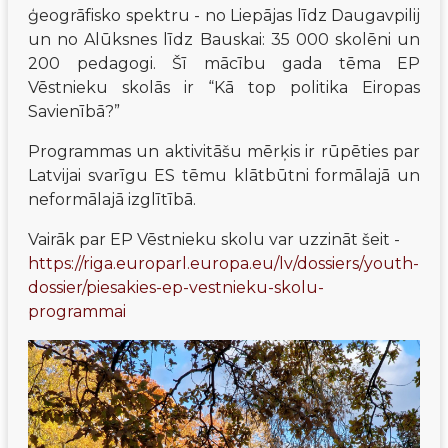
ģeogrāfisko spektru - no Liepājas līdz Daugavpilij 
un no Alūksnes līdz Bauskai: 35 000 skolēni un 
200 pedagogi. Šī mācību gada tēma EP 
Vēstnieku skolās ir “Kā top politika Eiropas 
Savienībā?”
Programmas un aktivitāšu mērķis ir rūpēties par 
Latvijai svarīgu ES tēmu klātbūtni formālajā un 
neformālajā izglītībā. 
Vairāk par EP Vēstnieku skolu var uzzināt šeit - 
https://riga.europarl.europa.eu/lv/dossiers/youth-
dossier/piesakies-ep-vestnieku-skolu-
programmai