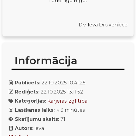
rudenīgo Rīgu.
D.v. Ieva Druveniece
Informācija
Publicēts:
22.10.2025 10:41:25
Rediģēts:
22.10.2025 13:11:52
Kategorijas:
Karjeras izglītība
Lasīšanas laiks:
≈
3
minūtes
Skatījumu skaits:
71
Autors:
ieva