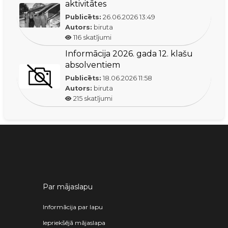
aktivitātes
Publicēts:
26.06.2026
13:49
Autors:
biruta
116
skatījumi
Informācija 2026. gada 12. klašu
absolventiem
Publicēts:
18.06.2026
11:58
Autors:
biruta
215
skatījumi
Par mājaslapu
Informācija par lapu
Iepriekšējā mājaslapa