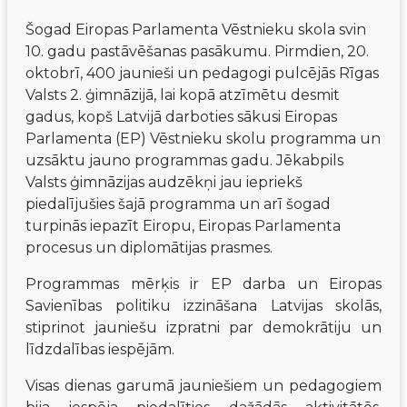
Šogad Eiropas Parlamenta Vēstnieku skola svin 
10. gadu pastāvēšanas pasākumu. Pirmdien, 20. 
oktobrī, 400 jaunieši un pedagogi pulcējās Rīgas 
Valsts 2. ģimnāzijā, lai kopā atzīmētu desmit 
gadus, kopš Latvijā darboties sākusi Eiropas 
Parlamenta (EP) Vēstnieku skolu programma un 
uzsāktu jauno programmas gadu. Jēkabpils 
Valsts ģimnāzijas audzēkņi jau iepriekš 
piedalījušies šajā programma un arī šogad 
turpinās iepazīt Eiropu, Eiropas Parlamenta 
procesus un diplomātijas prasmes.
Programmas mērķis ir EP darba un Eiropas 
Savienības politiku izzināšana Latvijas skolās, 
stiprinot jauniešu izpratni par demokrātiju un 
līdzdalības iespējām.
Visas dienas garumā jauniešiem un pedagogiem 