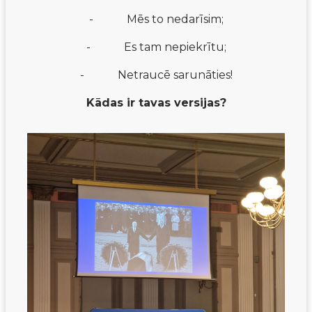
-
Mēs to nedarīsim;
-
Es tam nepiekrītu;
-
Netraucē sarunāties!
Kādas ir tavas versijas?