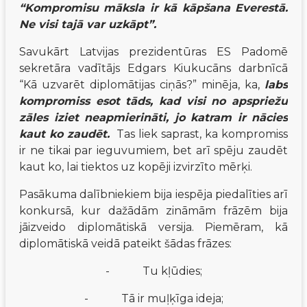
“Kompromisu māksla ir kā kāpšana Everestā. 
Ne visi tajā var uzkāpt”.
Savukārt Latvijas prezidentūras ES Padomē 
sekretāra vadītājs Edgars Kiukucāns darbnīcā 
“Kā uzvarēt diplomātijas ciņās?” minēja, ka, 
labs 
kompromiss esot tāds, kad visi no apspriežu 
zāles iziet neapmierināti, jo katram ir nācies 
kaut ko zaudēt.
Tas liek saprast, ka kompromiss 
ir ne tikai par ieguvumiem, bet arī spēju zaudēt 
kaut ko, lai tiektos uz kopēji izvirzīto mērķi.
Pasākuma dalībniekiem bija iespēja piedalīties arī 
konkursā, kur dažādām zināmām frāzēm bija 
jāizveido diplomātiskā versija. Piemēram, kā 
diplomātiskā veidā pateikt šādas frāzes:
-
Tu kļūdies;
-
Tā ir muļķīga ideja;