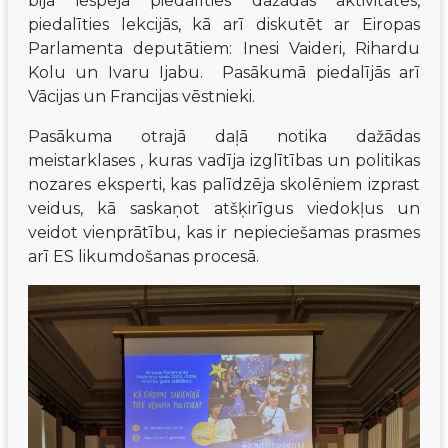
bija iespēja piedalīties dažādās aktivitātēs, 
piedalīties lekcijās, kā arī diskutēt ar Eiropas 
Parlamenta deputātiem: Inesi Vaideri, Rihardu 
Kolu un Ivaru Ijabu.  Pasākumā piedalījās arī 
Vācijas un Francijas vēstnieki.
Pasākuma otrajā daļā notika dažādas 
meistarklases , kuras vadīja izglītības un politikas 
nozares eksperti, kas palīdzēja skolēniem izprast 
veidus, kā saskaņot atšķirīgus viedokļus un 
veidot vienprātību, kas ir nepieciešamas prasmes 
arī ES likumdošanas procesā. 