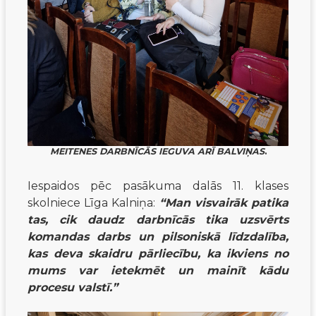
MEITENES DARBNĪCĀS IEGUVA ARĪ BALVIŅAS
.
Iespaidos pēc pasākuma dalās 11. klases
skolniece Līga Kalniņa:
“Man visvairāk patika
tas, cik daudz darbnīcās tika uzsvērts
komandas darbs un pilsoniskā līdzdalība,
kas deva skaidru pārliecību, ka ikviens no
mums var ietekmēt un mainīt kādu
procesu valstī.”