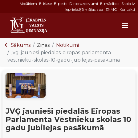
Vecākiem
E-klase
E-pasts
Datoruzdevumi
E-mācības
Skolo.lv
Iepriekšējā mājaslapa
ZNMO
Kontakti
Sākums
Ziņas
Notikumi
jvg-jauniesi-piedalas-eiropas-parlamenta-
vestnieku-skolas-10-gadu-jubilejas-pasakuma
JVĢ jaunieši piedalās Eiropas
Parlamenta Vēstnieku skolas 10
gadu jubilejas pasākumā