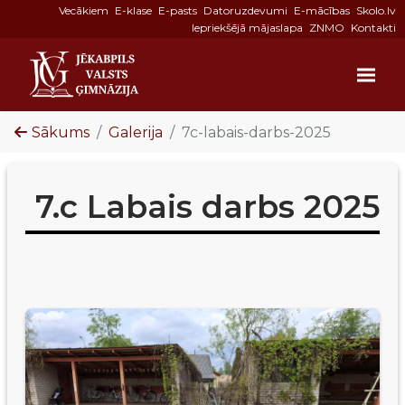
Vecākiem
E-klase
E-pasts
Datoruzdevumi
E-mācības
Skolo.lv
Iepriekšējā mājaslapa
ZNMO
Kontakti
Sākums
Galerija
7c-labais-darbs-2025
7.c Labais darbs 2025