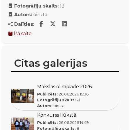
Fotogrāfiju skaits:
13
Autors:
biruta
Dalīties:
Īsā saite
Citas galerijas
Mākslas olimpiāde 2026
Publicēts:
26.06.2026
15:36
Fotogrāfiju skaits:
21
Autors:
biruta
Konkurss Ilūkstē
Publicēts:
26.06.2026
14:49
Fotogrāfiju skaits:
8