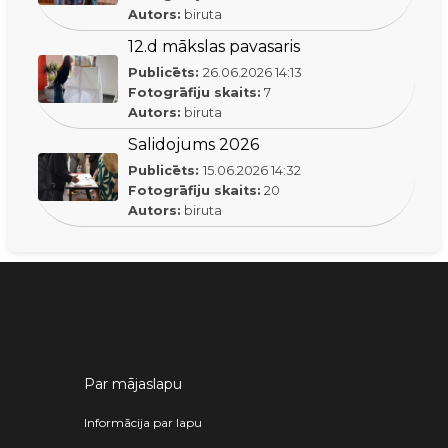
Autors:
biruta
12.d mākslas pavasaris
Publicēts:
26.06.2026
14:13
Fotogrāfiju skaits:
7
Autors:
biruta
Salidojums 2026
Publicēts:
15.06.2026
14:32
Fotogrāfiju skaits:
20
Autors:
biruta
Par mājaslapu
Informācija par lapu