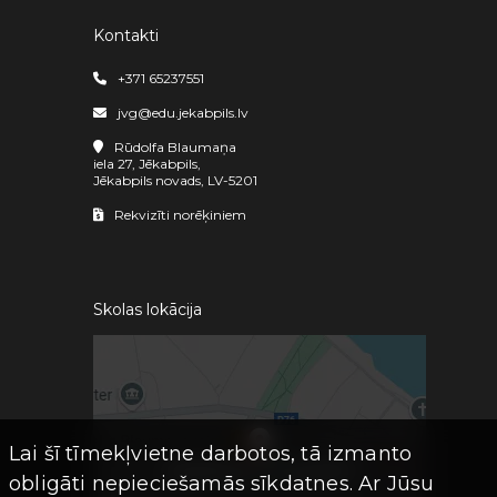
Kontakti
+371 65237551
jvg@edu.jekabpils.lv
Rūdolfa Blaumaņa
iela 27, Jēkabpils,
Jēkabpils novads, LV-5201
Rekvizīti norēķiniem
Skolas lokācija
Lai šī tīmekļvietne darbotos, tā izmanto
obligāti nepieciešamās sīkdatnes. Ar Jūsu