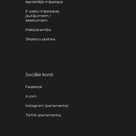
Iepriekšējā mājaslapa
E-pasts mājaslapas
jautājumiem /
ieteikumiem
Piekļūstamība
Sīkdatņu politika
Sociālie konti
Facebook
X.com
Instagram (parlamenta)
TikTok (parlamenta)