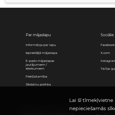
Par mājaslapu
Sociālie
Informācija par lapu
Facebook
Iepriekšējā mājaslapa
X.com
E-pasts mājaslapas
Instagra
jautājumiem /
ieteikumiem
TikTok (p
Piekļūstamība
Sīkdatņu politika
Lai šī tīmekļvietne
nepieciešamās sīkd