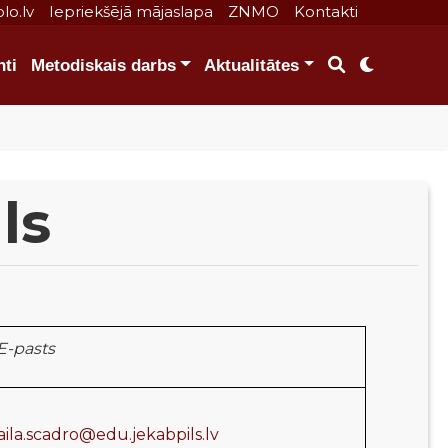
lo.lv
Iepriekšējā mājaslapa
ZNMO
Kontakti
ti
Metodiskais darbs
Aktualitātes
ls
E-pasts
aila.scadro@edu.jekabpils.lv