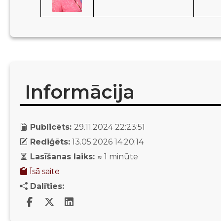
Informācija
Publicēts:
29.11.2024 22:23:51
Rediģēts:
13.05.2026 14:20:14
Lasīšanas laiks:
≈
1
minūte
Īsā saite
Dalīties: