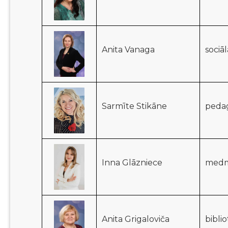
Anita Vanaga
sociā
Sarmīte Stikāne
pedag
Inna Glāzniece
medm
Anita Grigaloviča
bibli