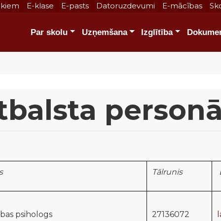
ākiem
E-klase
E-pasts
Datoruzdevumi
E-mācības
Sko
Par skolu
Uzņemšana
Izglītība
Dokumen
tbalsta personā
s
Tālrunis
tības psihologs
27136072
l