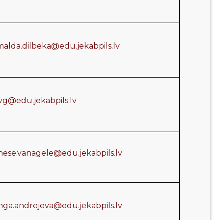
malda.dilbeka@edu.jekabpils.lv
jvg@edu.jekabpils.lv
inese.vanagele@edu.jekabpils.lv
inga.andrejeva@edu.jekabpils.lv