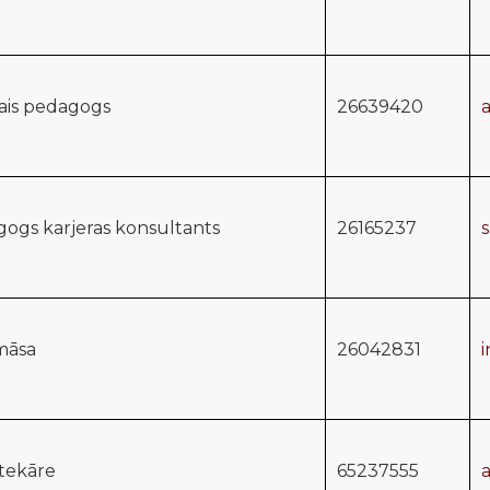
lais pedagogs
26639420
ogs karjeras konsultants
26165237
āsa
26042831
otekāre
65237555
a