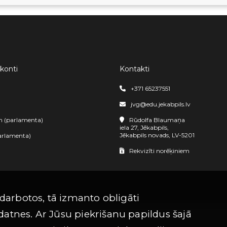
 konti
Kontakti
+371 65237551
jvg@edu.jekabpils.lv
m (parlamenta)
Rūdolfa Blaumaņa
iela 27, Jēkabpils,
Jēkabpils novads, LV-5201
arlamenta)
Rekvizīti norēķiniem
 darbotos, tā izmanto obligāti
atnes. Ar Jūsu piekrišanu papildus šajā