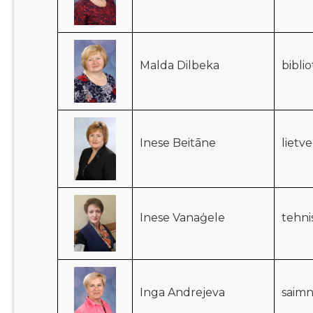
Malda Dilbeka
bibli
Inese Beitāne
lietv
Inese Vanaģele
tehni
Inga Andrejeva
saimn