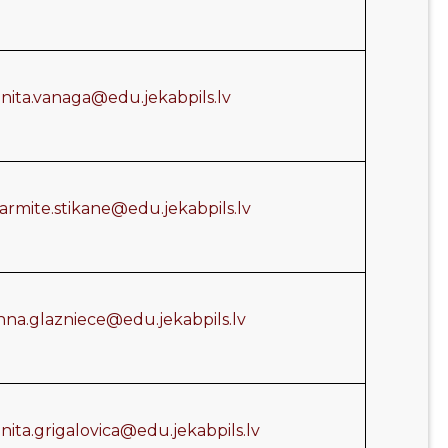
anita.vanaga@edu.jekabpils.lv
sarmite.stikane@edu.jekabpils.lv
inna.glazniece@edu.jekabpils.lv
nita.grigalovica@edu.jekabpils.lv