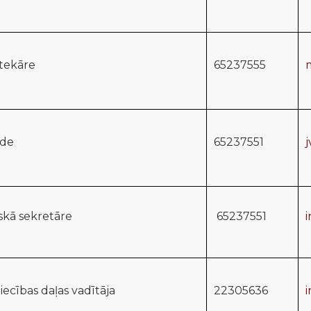
otekāre
65237555
ede
65237551
skā sekretāre
65237551
iecības daļas vadītāja
22305636