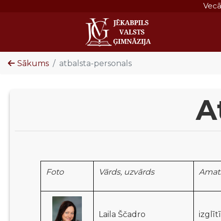
Vec
Sākums
atbalsta-personals
A
Foto
Vārds, uzvārds
Amat
Laila Ščadro
izglī