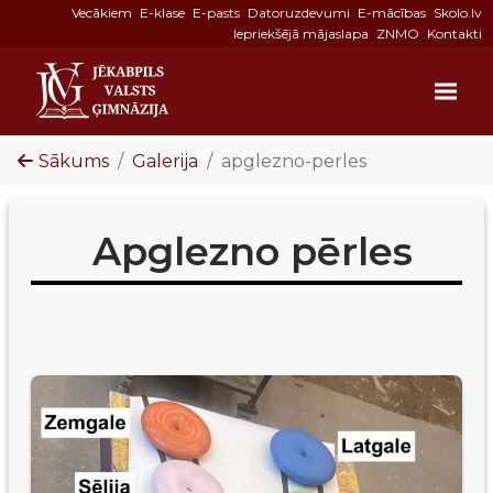
Vecākiem
E-klase
E-pasts
Datoruzdevumi
E-mācības
Skolo.lv
Iepriekšējā mājaslapa
ZNMO
Kontakti
Sākums
Galerija
apglezno-perles
Apglezno pērles