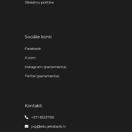
Sīkdatņu politika
Sociālie konti
Facebook
X.com
Instagram (parlamenta)
TikTok (parlamenta)
Kontakti
+371 65237551
jvg@edu.jekabpils.lv