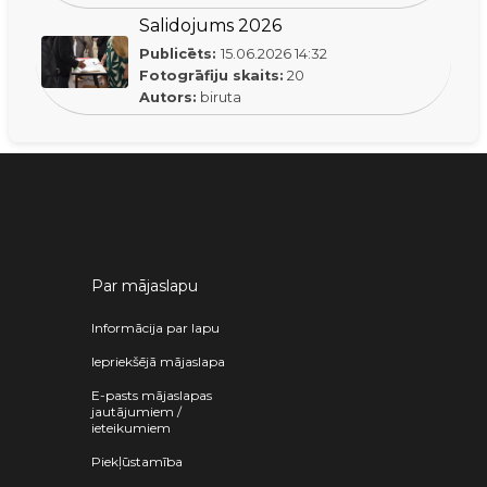
Salidojums 2026
Publicēts:
15.06.2026
14:32
Fotogrāfiju skaits:
20
Autors:
biruta
Par mājaslapu
Informācija par lapu
Iepriekšējā mājaslapa
E-pasts mājaslapas
jautājumiem /
ieteikumiem
Piekļūstamība