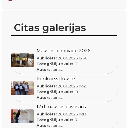
Citas galerijas
Mākslas olimpiāde 2026
Publicēts:
26.06.2026
15:36
Fotogrāfiju skaits:
21
Autors:
biruta
Konkurss Ilūkstē
Publicēts:
26.06.2026
14:49
Fotogrāfiju skaits:
8
Autors:
biruta
12.d mākslas pavasaris
Publicēts:
26.06.2026
14:13
Fotogrāfiju skaits:
7
Autors:
biruta