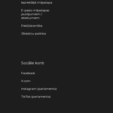
Iepriekšējā mājaslapa
E-pasts mājaslapas
jautājumiem /
ieteikumiem
Piekļūstamība
Sīkdatņu politika
Sociālie konti
Facebook
X.com
Instagram (parlamenta)
TikTok (parlamenta)