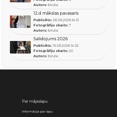
Autors:
biruta
12.d mākslas pavasaris
Publicēts:
26.06.2026
14:13
Fotogrāfiju skaits:
7
Autors:
biruta
Salidojums 2026
Publicēts:
15.06.2026
14:32
Fotogrāfiju skaits:
20
Autors:
biruta
Par mājaslapu
Informācija par lapu