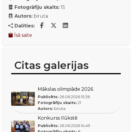
Fotogrāfiju skaits:
15
Autors:
biruta
Dalīties:
Īsā saite
Citas galerijas
Mākslas olimpiāde 2026
Publicēts:
26.06.2026
15:36
Fotogrāfiju skaits:
21
Autors:
biruta
Konkurss Ilūkstē
Publicēts:
26.06.2026
14:49
Fotogrāfiju skaits:
8