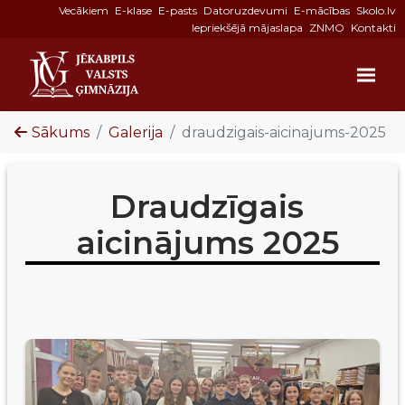
Vecākiem
E-klase
E-pasts
Datoruzdevumi
E-mācības
Skolo.lv
Iepriekšējā mājaslapa
ZNMO
Kontakti
Sākums
Galerija
draudzigais-aicinajums-2025
Draudzīgais
aicinājums 2025