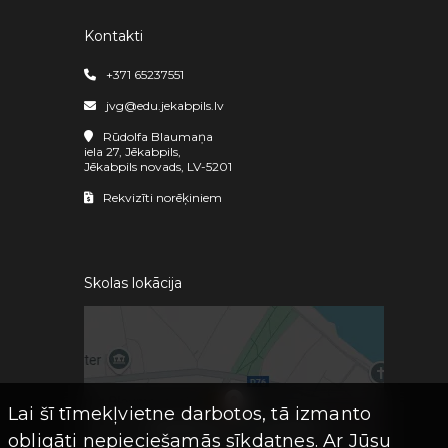
Kontakti
+371 65237551
jvg@edu.jekabpils.lv
Rūdolfa Blaumaņa
iela 27, Jēkabpils,
Jēkabpils novads, LV-5201
Rekvizīti norēķiniem
Skolas lokācija
Lai šī tīmekļvietne darbotos, tā izmanto
obligāti nepieciešamās sīkdatnes. Ar Jūsu