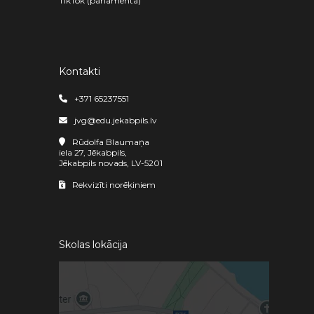
TikTok (parlamenta)
Kontakti
+371 65237551
jvg@edu.jekabpils.lv
Rūdolfa Blaumaņa
iela 27, Jēkabpils,
Jēkabpils novads, LV-5201
Rekvizīti norēķiniem
Skolas lokācija