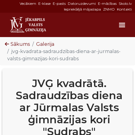
Vecākiem
E-klase
E-pasts
Datoruzdevumi
E-mācības
Skolo.lv
Iepriekšējā mājaslapa
ZNMO
Kontakti
Sākums
Galerija
jvg-kvadrata-sadraudzibas-diena-ar-jurmalas-
valsts-gimnazijas-kori-sudrabs
JVĢ kvadrātā.
Sadraudzības diena
ar Jūrmalas Valsts
ģimnāzijas kori
"Sudrabs"