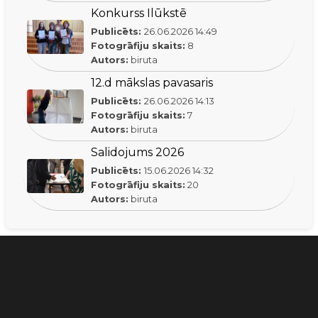
Konkurss Ilūkstē
Publicēts:
26.06.2026
14:49
Fotogrāfiju skaits:
8
Autors:
biruta
12.d mākslas pavasaris
Publicēts:
26.06.2026
14:13
Fotogrāfiju skaits:
7
Autors:
biruta
Salidojums 2026
Publicēts:
15.06.2026
14:32
Fotogrāfiju skaits:
20
Autors:
biruta