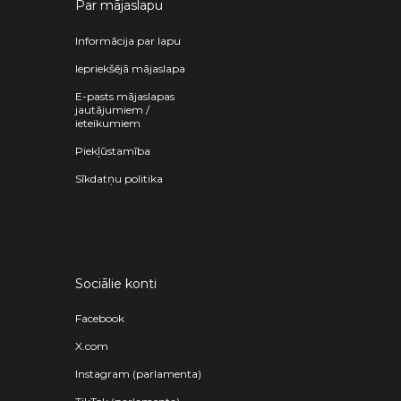
Par mājaslapu
Informācija par lapu
Iepriekšējā mājaslapa
E-pasts mājaslapas
jautājumiem /
ieteikumiem
Piekļūstamība
Sīkdatņu politika
Sociālie konti
Facebook
X.com
Instagram (parlamenta)