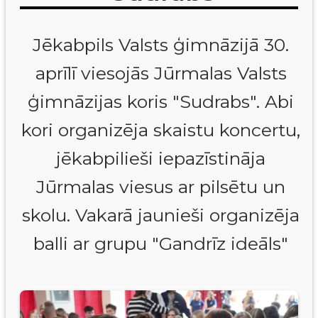
Jēkabpils Valsts ģimnāzijā 30.
aprīlī viesojās Jūrmalas Valsts
ģimnāzijas koris "Sudrabs". Abi
kori organizēja skaistu koncertu,
jēkabpilieši iepazīstināja
Jūrmalas viesus ar pilsētu un
skolu. Vakarā jaunieši organizēja
balli ar grupu "Gandrīz ideāls"