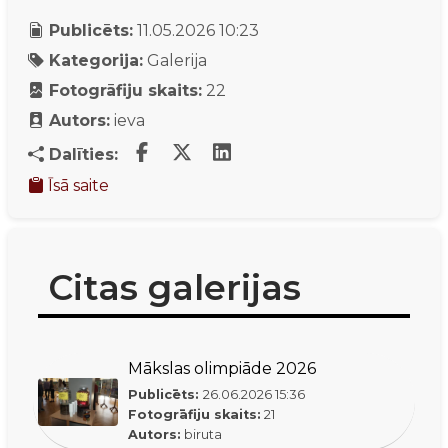
Publicēts:
11.05.2026 10:23
Kategorija:
Galerija
Fotogrāfiju skaits:
22
Autors:
ieva
Dalīties:
Īsā saite
Citas galerijas
Mākslas olimpiāde 2026
Publicēts:
26.06.2026
15:36
Fotogrāfiju skaits:
21
Autors:
biruta