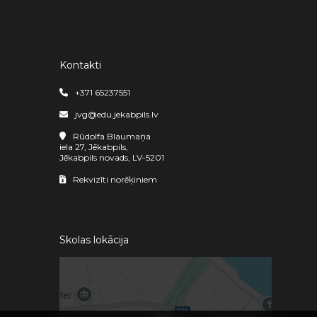
Kontakti
+371 65237551
jvg@edu.jekabpils.lv
Rūdolfa Blaumaņa
iela 27, Jēkabpils,
Jēkabpils novads, LV-5201
Rekvizīti norēķiniem
Skolas lokācija