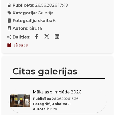
Publicēts:
26.06.2026 17:49
Kategorija:
Galerija
Fotogrāfiju skaits:
8
Autors:
biruta
Dalīties:
Īsā saite
Citas galerijas
Mākslas olimpiāde 2026
Publicēts:
26.06.2026
15:36
Fotogrāfiju skaits:
21
Autors:
biruta