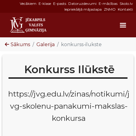
Vecākiem
E-klase
E-pasts
Datoruzdevumi
E-mācības
Skolo.lv
Iepriekšējā mājaslapa
ZNMO
Kontakti
Sākums
Galerija
konkurss-ilukste
Konkurss Ilūkstē
https://jvg.edu.lv/zinas/notikumi/j
vg-skolenu-panakumi-makslas-
konkursa