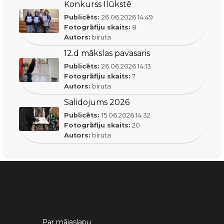
Konkurss Ilūkstē
Publicēts:
26.06.2026
14:49
Fotogrāfiju skaits:
8
Autors:
biruta
12.d mākslas pavasaris
Publicēts:
26.06.2026
14:13
Fotogrāfiju skaits:
7
Autors:
biruta
Salidojums 2026
Publicēts:
15.06.2026
14:32
Fotogrāfiju skaits:
20
Autors:
biruta
Par mājaslapu