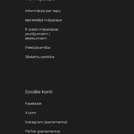
Informācija par lapu
Iepriekšējā mājaslapa
E-pasts mājaslapas
jautājumiem /
ieteikumiem
Piekļūstamība
Sīkdatņu politika
Sociālie konti
Facebook
X.com
Instagram (parlamenta)
TikTok (parlamenta)