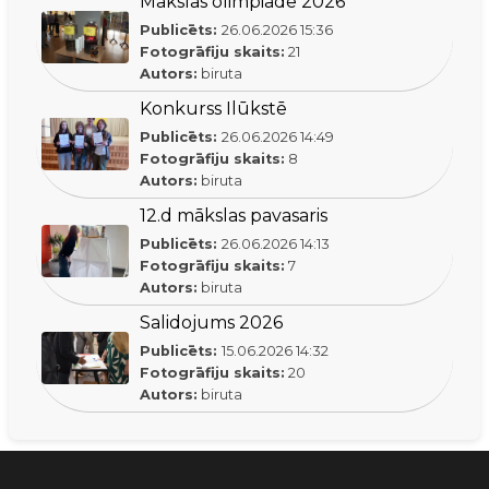
Mākslas olimpiāde 2026
Publicēts:
26.06.2026
15:36
Fotogrāfiju skaits:
21
Autors:
biruta
Konkurss Ilūkstē
Publicēts:
26.06.2026
14:49
Fotogrāfiju skaits:
8
Autors:
biruta
12.d mākslas pavasaris
Publicēts:
26.06.2026
14:13
Fotogrāfiju skaits:
7
Autors:
biruta
Salidojums 2026
Publicēts:
15.06.2026
14:32
Fotogrāfiju skaits:
20
Autors:
biruta