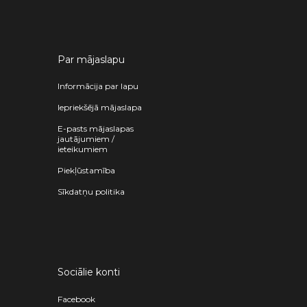
Par mājaslapu
Informācija par lapu
Iepriekšējā mājaslapa
E-pasts mājaslapas
jautājumiem /
ieteikumiem
Piekļūstamība
Sīkdatņu politika
Sociālie konti
Facebook