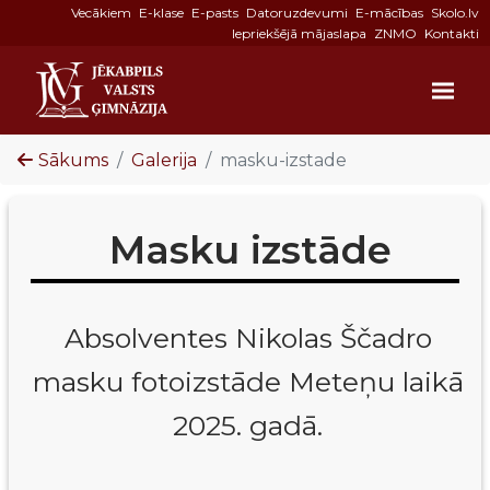
Vecākiem
E-klase
E-pasts
Datoruzdevumi
E-mācības
Skolo.lv
Iepriekšējā mājaslapa
ZNMO
Kontakti
Sākums
Galerija
masku-izstade
Masku izstāde
Absolventes Nikolas Ščadro
masku fotoizstāde Meteņu laikā
2025. gadā.