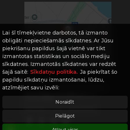
Lai šī tīmekļvietne darbotos, tā izmanto
obligāti nepieciešamās sīkdatnes. Ar Jūsu
piekrišanu papildus šajā vietnē var tikt
izmantotas statistikas un sociālo mediju
sīkdatnes. Izmantotās sīkdatnes var redzēt
šajā saitē:
Sīkdatņu politika.
Ja piekrītat šo
papildu sīkdatņu izmantošanai, lūdzu,
atzīmējiet savu izvēli:
Visas tiesības aizsargātas ©
Limro
Studios
|
2026
Noraidīt
Mājaslapas versija -
202607241755
Pielāgot
Atļaut visas