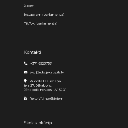
X.com
Instagram (parlamenta)
TikTok (parlamenta)
Kontakti
+371 65237551
jvg@edu.jekabpils.lv
Rūdolfa Blaumaņa
iela 27, Jēkabpils,
Jēkabpils novads, LV-5201
Rekvizīti norēķiniem
Skolas lokācija