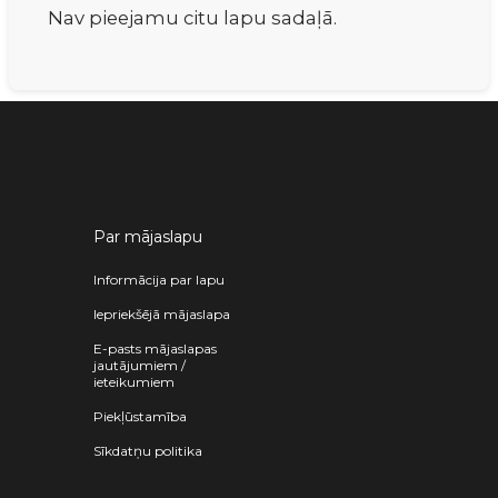
Nav pieejamu citu lapu sadaļā.
Par mājaslapu
Informācija par lapu
Iepriekšējā mājaslapa
E-pasts mājaslapas
jautājumiem /
ieteikumiem
Piekļūstamība
Sīkdatņu politika