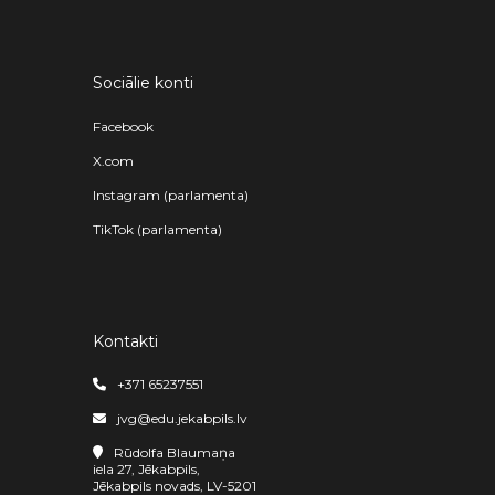
Sociālie konti
Facebook
X.com
Instagram (parlamenta)
TikTok (parlamenta)
Kontakti
+371 65237551
jvg@edu.jekabpils.lv
Rūdolfa Blaumaņa
iela 27, Jēkabpils,
Jēkabpils novads, LV-5201