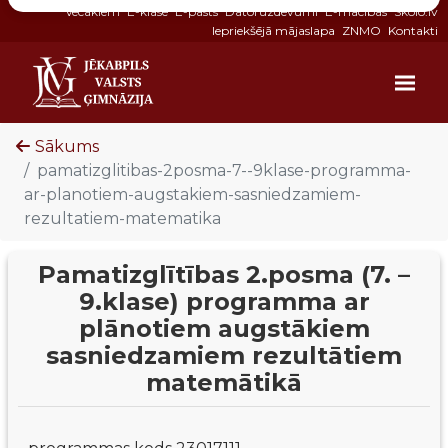
Vecākiem
E-klase
E-pasts
Datoruzdevumi
E-mācības
Skolo.lv
Iepriekšējā mājaslapa
ZNMO
Kontakti
Sākums
pamatizglitibas-2posma-7--9klase-programma-
ar-planotiem-augstakiem-sasniedzamiem-
rezultatiem-matematika
Pamatizglītības 2.posma (7. –
9.klase) programma ar
plānotiem augstākiem
sasniedzamiem rezultātiem
matemātikā