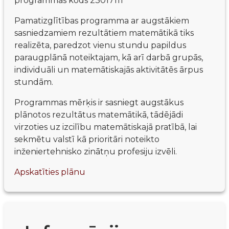
programmas kods 23017111
Pamatizglītības programma ar augstākiem 
sasniedzamiem rezultātiem matemātikā tiks 
realizēta, paredzot vienu stundu papildus 
paraugplānā noteiktajam, kā arī darbā grupās, 
individuāli un matemātiskajās aktivitātēs ārpus 
stundām.
Programmas mērķis ir sasniegt augstākus 
plānotos rezultātus matemātikā, tādējādi 
virzoties uz izcilību matemātiskajā pratībā, lai 
sekmētu valstī kā prioritāri noteikto 
inženiertehnisko zinātņu profesiju izvēli.
Apskatīties plānu