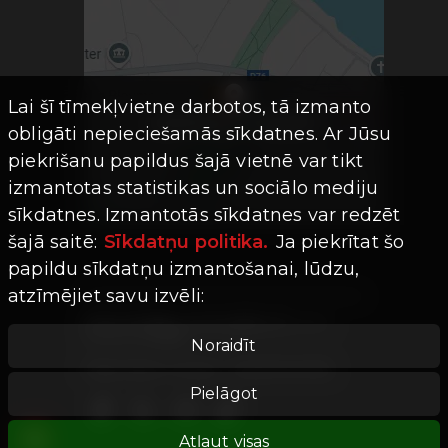
Lai šī tīmekļvietne darbotos, tā izmanto
obligāti nepieciešamās sīkdatnes. Ar Jūsu
piekrišanu papildus šajā vietnē var tikt
izmantotas statistikas un sociālo mediju
sīkdatnes. Izmantotās sīkdatnes var redzēt
šajā saitē:
Sīkdatņu politika.
Ja piekrītat šo
papildu sīkdatņu izmantošanai, lūdzu,
atzīmējiet savu izvēli:
Visas tiesības aizsargātas ©
Limro
Studios
|
2026
Noraidīt
Mājaslapas versija -
202607241755
Pielāgot
Atļaut visas