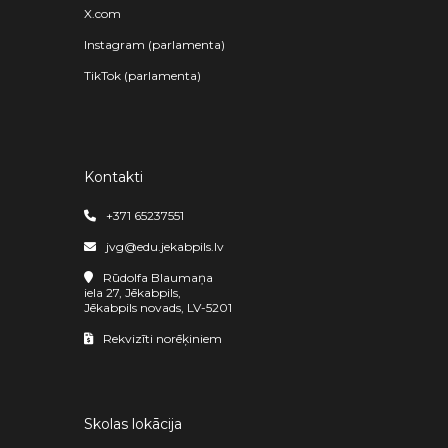
X.com
Instagram (parlamenta)
TikTok (parlamenta)
Kontakti
+371 65237551
jvg@edu.jekabpils.lv
Rūdolfa Blaumaņa
iela 27, Jēkabpils,
Jēkabpils novads, LV-5201
Rekvizīti norēķiniem
Skolas lokācija