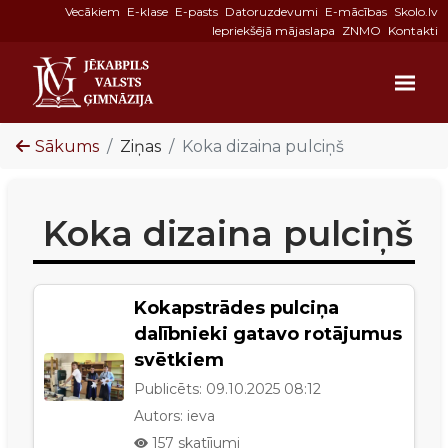
Vecākiem
E-klase
E-pasts
Datoruzdevumi
E-mācības
Skolo.lv
Iepriekšējā mājaslapa
ZNMO
Kontakti
Sākums
Ziņas
Koka dizaina pulciņš
Koka dizaina pulciņš
Kokapstrādes pulciņa
dalībnieki gatavo rotājumus
svētkiem
Publicēts:
09.10.2025
08:12
Autors:
ieva
157
skatījumi