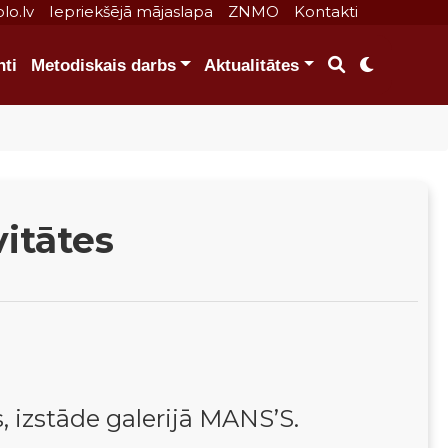
lo.lv
Iepriekšējā mājaslapa
ZNMO
Kontakti
ti
Metodiskais darbs
Aktualitātes
vitātes
 izstāde galerijā MANS’S.