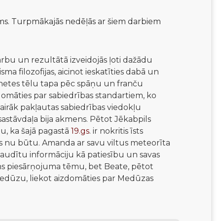
ms. Turpmākajās nedēļās ar šiem darbiem 
arbu un rezultātā izveidojās ļoti dažādu
ma filozofijas, aicinot ieskatīties dabā un
uanetes tēlu tapa pēc spāņu un franču
zdomāties par sabiedrības standartiem, ko
svairāk pakļautas sabiedrības viedokļu
astāvdaļa bija akmens. Pētot Jēkabpils
u, ka šajā pagastā
19.gs
. ir nokritis īsts
rīts nu būtu. Amanda ar savu viltus meteorīta
audītu informāciju kā patiesību un savas
dens piesārņojuma tēmu, bet Beate, pētot
 Medūzu, liekot aizdomāties par Medūzas