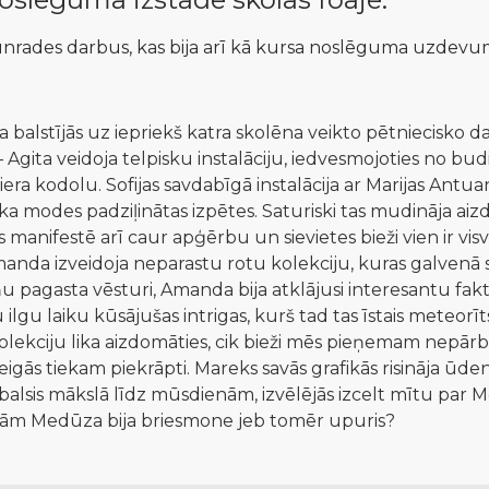
unrades darbus, kas bija arī kā kursa noslēguma uzdevu
balstījās uz iepriekš katra skolēna veikto pētniecisko d
 Agita veidoja telpisku instalāciju, iedvesmojoties no budis
era kodolu. Sofijas savdabīgā instalācija ar Marijas Ant
ka modes padziļinātas izpētes. Saturiski tas mudināja ai
s manifestē arī caur apģērbu un sievietes bieži vien ir vi
anda izveidoja neparastu rotu kolekciju, kuras galvenā s
 pagasta vēsturi, Amanda bija atklājusi interesantu fakt
 ilgu laiku kūsājušas intrigas, kurš tad tas īstais meteo
lekciju lika aizdomāties, cik bieži mēs pieņemam nepārb
beigās tiekam piekrāpti. Mareks savās grafikās risināja ū
balsis mākslā līdz mūsdienām, izvēlējās izcelt mītu par
iešām Medūza bija briesmone jeb tomēr upuris?