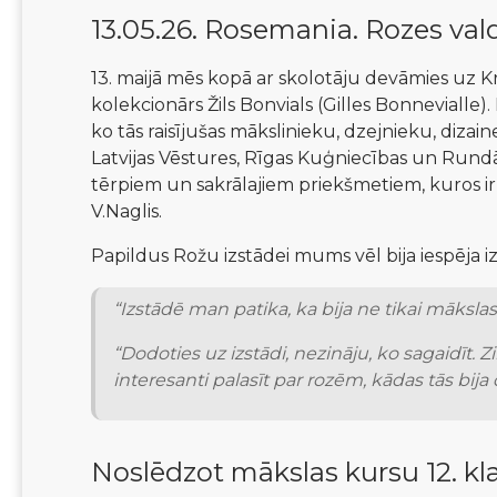
13.05.26. Rosemania. Rozes vald
13. maijā mēs kopā ar skolotāju devāmies uz Krust
kolekcionārs Žils Bonvials (Gilles Bonnevialle).
ko tās raisījušas mākslinieku, dzejnieku, dizai
Latvijas Vēstures, Rīgas Kuģniecības un Rundāle
tērpiem un sakrālajiem priekšmetiem, kuros ir i
V.Naglis. 
Papildus Rožu izstādei mums vēl bija iespēja iz
“Izstādē man patika, ka bija ne tikai māksla
“Dodoties uz izstādi, nezināju, ko sagaidīt. Z
interesanti palasīt par rozēm, kādas tās bija d
Noslēdzot mākslas kursu 12. kla