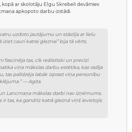
i, kopā ar skolotāju Elgu Skrebeli devāmies
ancmaņa apkopoto darbu izstādi.
tru uzdoto jautājumu un stāstīja ar lielu 
t cauri katrai gleznai” bija tā vērts. 
tika viņa mākslas darbu estētika, kas radīja 
, tas palīdzēja labāk izprast viņa personību 
klējuma.” — Agita.
i, un Lancmaņa mākslas darbi nav izņēmums. 
 tas, ka gandrīz katrā gleznā viņš ievietojis 