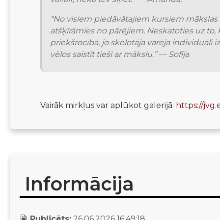
“No visiem piedāvātajiem kursiem mākslas no
atšķīrāmies no pārējiem. Neskatoties uz to, 
priekšrocība, jo skolotāja varēja individuāli
vēlos saistīt tieši ar mākslu.” — Sofija
Vairāk mirkļus var aplūkot galerijā: 
https://jvg
Informācija
Publicēts:
26.06.2026 16:49:18