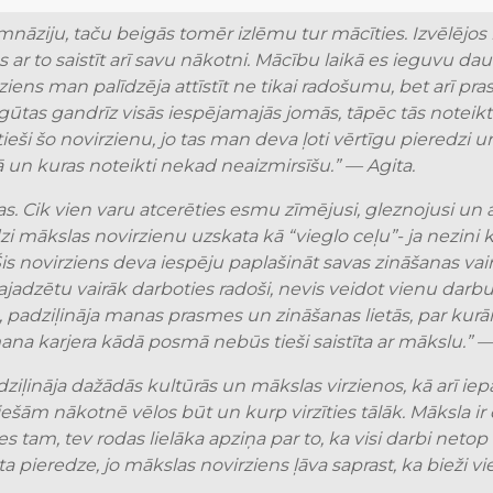
nāziju, taču beigās tomēr izlēmu tur mācīties. Izvēlējos 
ējos ar to saistīt arī savu nākotni. Mācību laikā es ieguvu 
ns man palīdzēja attīstīt ne tikai radošumu, bet arī pra
egūtas gandrīz visās iespējamajās jomās, tāpēc tās noteikt
s tieši šo novirzienu, jo tas man deva ļoti vērtīgu pieredzi
un kuras noteikti nekad neaizmirsīšu.” — Agita.
s. Cik vien varu atcerēties esmu zīmējusi, gleznojusi un ar
 mākslas novirzienu uzskata kā “vieglo ceļu”- ja nezini ku
 Šis novirziens deva iespēju paplašināt savas zināšanas vai
zētu vairāk darboties radoši, nevis veidot vienu darbu 
ām, padziļināja manas prasmes un zināšanas lietās, par ku
ana karjera kādā posmā nebūs tieši saistīta ar mākslu.” —
 iedziļināja dažādās kultūrās un mākslas virzienos, kā arī i
ešām nākotnē vēlos būt un kurp virzīties tālāk. Māksla ir d
es tam, tev rodas lielāka apziņa par to, ka visi darbi netop 
a pieredze, jo mākslas novirziens ļāva saprast, ka bieži vie