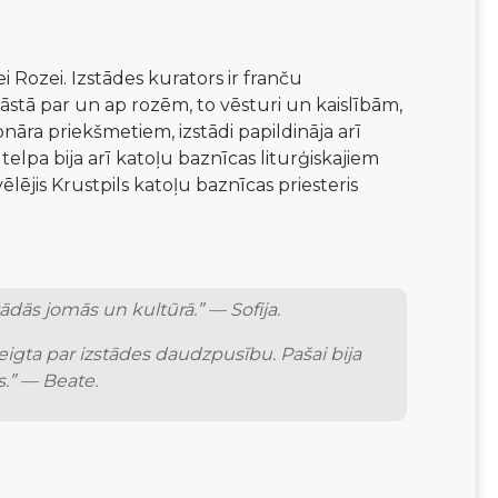
i Rozei. Izstādes kurators ir franču 
stāstā par un ap rozēm, to vēsturi un kaislībām, 
āra priekšmetiem, izstādi papildināja arī 
elpa bija arī katoļu baznīcas liturģiskajiem 
ējis Krustpils katoļu baznīcas priesteris 
ādās jomās un kultūrā.” — Sofija.
teigta par izstādes daudzpusību. Pašai bija 
s.” — Beate.