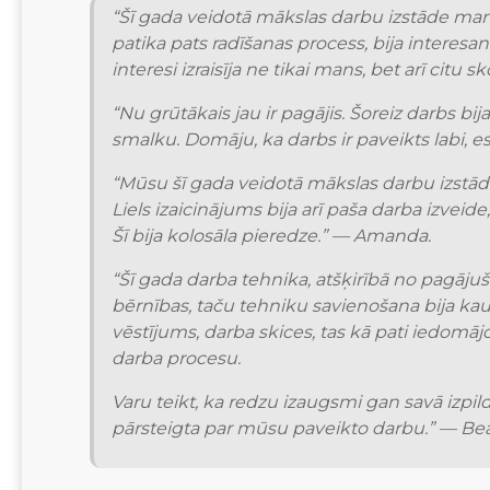
“Šī gada veidotā mākslas darbu izstāde man b
patika pats radīšanas process, bija interesa
interesi izraisīja ne tikai mans, bet arī citu
“Nu grūtākais jau ir pagājis. Šoreiz darbs bi
smalku. Domāju, ka darbs ir paveikts labi, e
“Mūsu šī gada veidotā mākslas darbu izstāde 
Liels izaicinājums bija arī paša darba izveid
Šī bija kolosāla pieredze.” — Amanda.
“Šī gada darba tehnika, atšķirībā no pagājušā
bērnības, taču tehniku savienošana bija kaut
vēstījums, darba skices, tas kā pati iedomājos
darba procesu.
Varu teikt, ka redzu izaugsmi gan savā izpil
pārsteigta par mūsu paveikto darbu.” — Bea