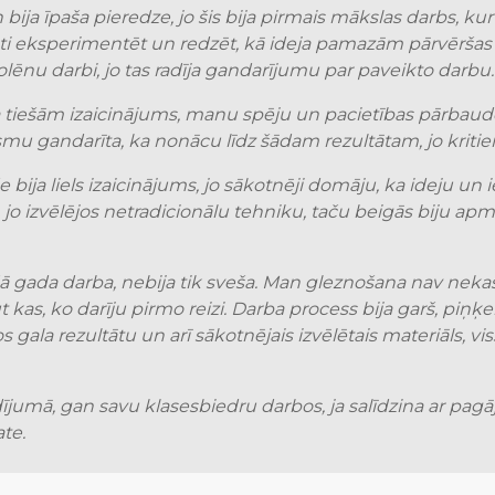
ija īpaša pieredze, jo šis bija pirmais mākslas darbs, kur
nti eksperimentēt un redzēt, kā ideja pamazām pārvēršas g
 skolēnu darbi, jo tas radīja gandarījumu par paveikto darbu.
ja tiešām izaicinājums, manu spēju un pacietības pārbaude,
smu gandarīta, ka nonācu līdz šādam rezultātam, jo kritie
bija liels izaicinājums, jo sākotnēji domāju, ka ideju un i
e, jo izvēlējos netradicionālu tehniku, taču beigās biju ap
 gada darba, nebija tik sveša. Man gleznošana nav nekas ja
 kas, ko darīju pirmo reizi. Darba process bija garš, piņķ
 gala rezultātu un arī sākotnējais izvēlētais materiāls, vis
dījumā, gan savu klasesbiedru darbos, ja salīdzina ar pagā
te.