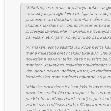
“Sākotnēji es nemaz neplānoju doties uz ģim
interesējusi jau ilgu laiku un tajā brīdī vēl
procesiem un dažādām tehnikām. Šis novirzie
skaitās mākslas novirziens, zināšanas tika i
profesijas izvēles. Man ir prieks, ka izvēlējo
par visām atmiņām, ko ieguvu šo gadu laikā 
“Ar mākslu esmu saistīta jau kopš bērna kāja
mana mīlestība pret mākslu tikai aug. Daudzi
novirzienā, es varu teikt, ka tā nav taisnība.
maniem uzskatiem, mākslas novirzienam vajad
visu gadu, nevaru noliegt, ka tas, ko darīj
iemācījusies, man noderēs nākotnē, arī ja m
“Mākslas novirziens ir aizraujošs, jo tas ļoti
novirziens palīdzēja man saprast, kas es pati
parāda, kaut arī bija daudz teorijas, pateicoti
veidot savu mākslas darbu. Šī bija interesant
vairāk, nekā tev šķiet.” — Amanda.