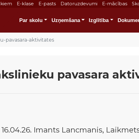
ākiem
E-klase
E-pasts
Datoruzdevumi
E-mācības
Sko
Par skolu
Uzņemšana
Izglītība
Dokumen
u-pavasara-aktivitates
kslinieku pavasara akti
16.04.26. Imants Lancmanis, Laikmets,