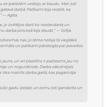
u es patiešām veidoju ar baudu. Man ļoti 
atavā darbā. Patīkami bija redzēt, ka 
” — Agita.
 jo izvēlējos darīt ko nestandarta un 
nu darba procesā bija daudz.” — Sofija.
edvesmas nav, jo tēma nebija tā vieglākā. 
mierināta un patīkami pārsteigta par paveikto. 
uns, un arī plastilīns ir pazīstams jau no 
erīgs un nogurdinošs. Darba sākotnējais 
s tika mainīts darba gaitā, kas pagarināja 
jušo gadu izstādi, un esmu ļoti gandarīta un 