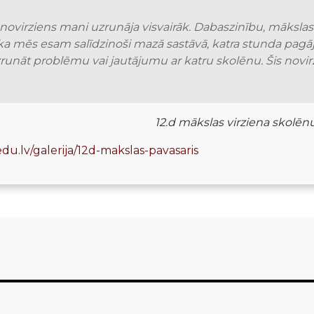
virziens mani uzrunāja visvairāk. Dabaszinību, mākslas un
ka mēs esam salīdzinoši mazā sastāvā, katra stunda pagāja 
 izrunāt problēmu vai jautājumu ar katru skolēnu. Šis novi
12.d mākslas virziena skolē
.edu.lv/galerija/12d-makslas-pavasaris