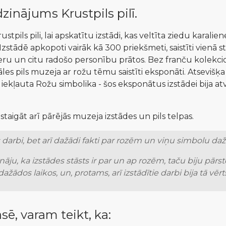
zinājums Krustpils pilī. 
pils pili, lai apskatītu izstādi, kas veltīta ziedu karaliene
 Izstādē apkopoti vairāk kā 300 priekšmeti, saistīti vienā 
neru un citu radošo personību prātos. Bez franču kolekcion
s pils muzeja ar rožu tēmu saistīti eksponāti. Atsevišķa t
ekļauta Rožu simbolika - šos eksponātus izstādei bija atvēl
staigāt arī pārējās muzeja izstādes un pils telpas.
s darbi, bet arī dažādi fakti par rozēm un viņu simbolu daž
ināju, ka izstādes stāsts ir par un ap rozēm, taču biju pārs
ažādos laikos, un, protams, arī izstādītie darbi bija tā vērt
sē, varam teikt, ka: