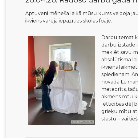
Aptuveni mēneša laikā mūsu kurss veidoja ja
ikviens varēja iepazīties skolas foajē.
Darbu tematika 
darbu izstāde –
meklēt savu mi
absolūtisma lai
ikviens laikmet
spiedienam. Am
novada Leimaņu
meteorīts, taču
akmens rotu ko
lētticības dēļ 
grieķu mītu at
stāstu – vai t