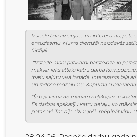
Izstāde bija aizraujoša un interesanta, pate
entuziasmu. Mums diemžēl neizdevās satikties
(Sofija)
 “Izstāde mani patīkami pārsteidza, jo parasti izstādes uz mani neatstāj tik spēcīgu iespaidu. Īpaši mani fascinēja tas, cik reālistiski un precīzi 
mākslinieks attēlo katru darba kompozīciju,
īpašu sajūtu visā izstādē. Interesants bija a
un radošo redzējumu. Kopumā šī bija viena 
“Šī bija viena no manām mīļākajām izstādēm
Es darbos apskatīju katru detaļu, ko mākslini
pats sevi. Tas bija aizraujoši- mēģināt viņu 
28.04.26. Radošo darbu gada n