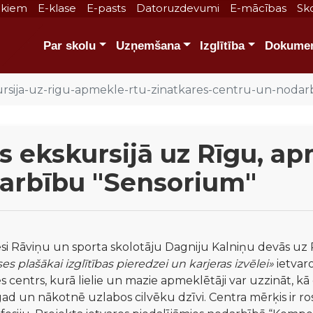
ākiem
E-klase
E-pasts
Datoruzdevumi
E-mācības
Sko
Par skolu
Uzņemšana
Izglītība
Dokumen
ursija-uz-rigu-apmekle-rtu-zinatkares-centru-un-noda
as ekskursijā uz Rīgu, a
arbību "Sensorium"
esi Rāviņu un sporta skolotāju Dagniju Kalniņu devās uz 
s plašākai izglītības pieredzei un karjeras izvēlei»
 ietvar
es centrs, kurā lielie un mazie apmeklētāji var uzzināt, kā
ad un nākotnē uzlabos cilvēku dzīvi. Centra mērķis ir ros