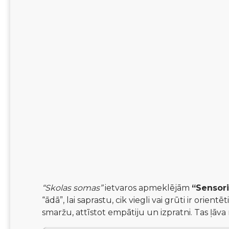
“Skolas somas”
 ietvaros apmeklējām 
“Sensor
“ādā”, lai saprastu, cik viegli vai grūti ir ori
smaržu, attīstot empātiju un izpratni. Tas ļā