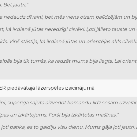
 Bet jautri.”
ija nedaudz dīvaini, bet mēs viens otram palīdzējām un bija
 kā ikdienā jūtas neredzīgi cilvēki. Ļoti jālieto tauste un dzi
. Viņš stāstīja, kā ikdienā jūtas un orientējas akls cilvēks
pās bija tik tumšs, ka redzēt mums bija liegts. Lai orien
piedāvātajā lāzerspēles izaicinājumā.
teini, superīga sajūta aizvedot komandu līdz sešām uzvarām. 
elpas un izkārtojums. Forši bija izkārtotas mašīnas.”
ļoti patika, es to gaidīju visu dienu. Mums gāja ļoti jautri