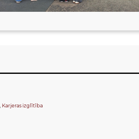
,
Karjeras izglītība