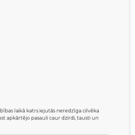
bības laikā katrs iejutās neredzīga cilvēka 
st apkārtējo pasauli caur dzirdi, tausti un 