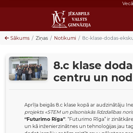
Vec
Sākums
Ziņas
Notikumi
8c-klase-dodas-eksk
8.c klase dod
centru un nod
Aprīļa beigās 8.c klase kopā ar audzinātāju In
projekts «STEM un pilsoniskās līdzdalības norise
“Futurimo Rīga”
. “Futurimo Rīga” ir zinātkār
un kā inženierzinātnes un tehnoloģijas jau tag