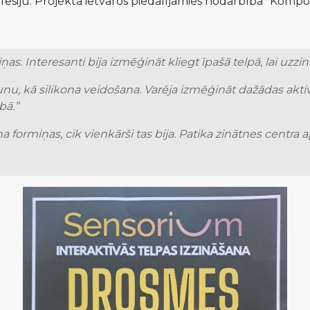
fesiju. Projekta ietvaros piedalījāmies nodarbībā “Kompo
ņas. Interesanti bija izmēģināt kliegt īpašā telpā, lai uzzinā
unu, kā silikona veidošana. Varēja izmēģināt dažādas aktiv
bā.”
na formiņas, cik vienkārši tas bija. Patika zinātnes centra a