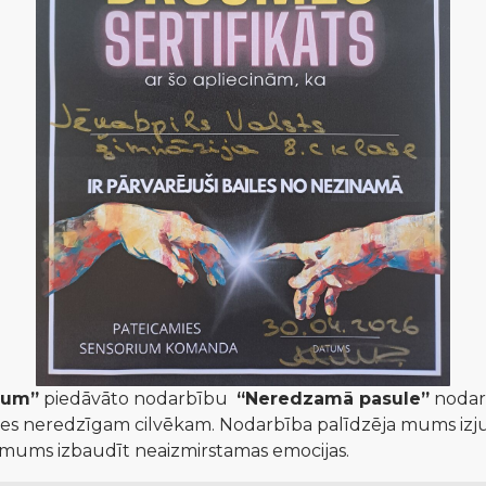
ium”
 piedāvāto nodarbību  
“Neredzamā pasule”
 nodar
entēties neredzīgam cilvēkam. Nodarbība palīdzēja mums izju
va mums izbaudīt neaizmirstamas emocijas.