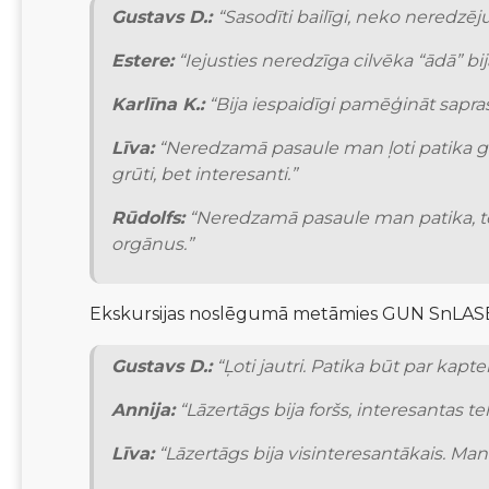
Gustavs D.:
“Sasodīti bailīgi, neko neredzēju.
Estere:
 “Iejusties neredzīga cilvēka “ādā” b
Karlīna K.:
 “Bija iespaidīgi pamēģināt saprast,
Līva:
 “Neredzamā pasaule man ļoti patika gids
grūti, bet interesanti.”
Rūdolfs:
 “Neredzamā pasaule man patika, tel
orgānus.”
Ekskursijas noslēgumā metāmies GUN SnLASER 
Gustavs D
.:
 “Ļoti jautri. Patika būt par kap
Annija:
 “Lāzertāgs bija foršs, interesantas t
Līva:
“Lāzertāgs bija visinteresantākais. Man 