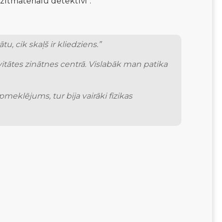
zītmateriālu detektīvi”.
tu, cik skaļš ir kliedziens.”
itātes zinātnes centrā. Vislabāk man patika 
pmeklējums, tur bija vairāki fizikas 