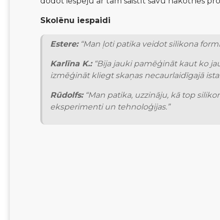
dodot iespēju ar tām saistīt savu nākotnes pro
Skolēnu iespaidi
Estere:
 “Man ļoti patika veidot silikona formi
Karlīna K.:
 “Bija jauki pamēģināt kaut ko ja
izmēģināt kliegt skaņas necaurlaidīgajā ista
Rūdolfs:
 “Man patika, uzzināju, kā top siliko
eksperimenti un tehnoloģijas.”