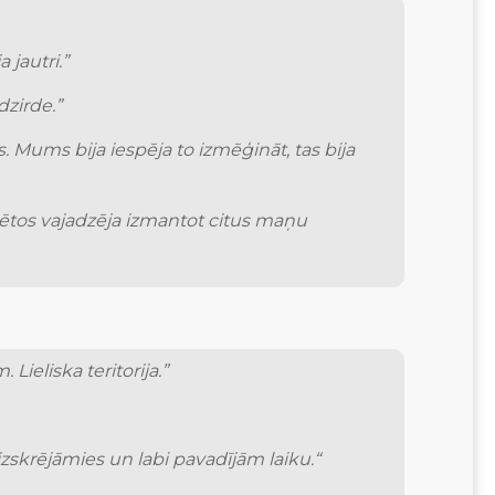
 jautri.”
rde.”        
. Mums bija iespēja to izmēģināt, tas bija 
tētos vajadzēja izmantot citus maņu 
Lieliska teritorija.”
, izskrējāmies un labi pavadījām laiku.“