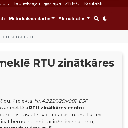
lo.lv
Iepriekšējā mājaslapa
ZNMO
Kontakti
ti
Metodiskais darbs
Aktualitātes
rbibu-sensorium
pmeklē RTU zinātkāres
Rīgu. Projekta  
Nr. 4.2.2.1/1/25/I/001  ESF+ 
os apmeklēja 
RTU zinātkāres centru 
 darbojas pasaule, kādi ir dabaszinātņu likumi 
ināt bērnu interesi par inženierzinātnēm, 