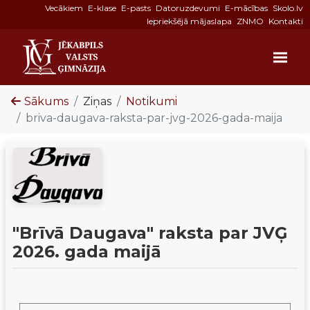
Vecākiem
E-klase
E-pasts
Datoruzdevumi
E-mācības
Skolo.lv
Iepriekšējā mājaslapa
ZNMO
Kontakti
Sākums
Ziņas
Notikumi
briva-daugava-raksta-par-jvg-2026-gada-maija
"Brīvā Daugava" raksta par JVĢ
2026. gada maijā