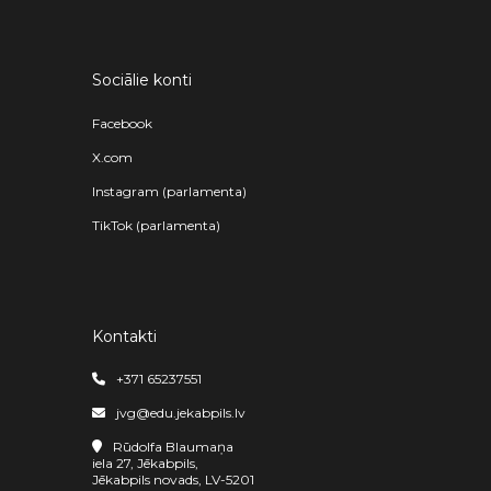
Sociālie konti
Facebook
X.com
Instagram (parlamenta)
TikTok (parlamenta)
Kontakti
+371 65237551
jvg@edu.jekabpils.lv
Rūdolfa Blaumaņa
iela 27, Jēkabpils,
Jēkabpils novads, LV-5201