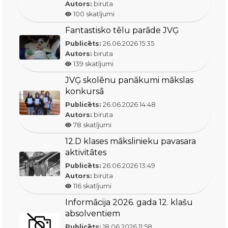
Autors:
biruta
100
skatījumi
Fantastisko tēlu parāde JVĢ
Publicēts:
26.06.2026
15:35
Autors:
biruta
139
skatījumi
JVĢ skolēnu panākumi mākslas
konkursā
Publicēts:
26.06.2026
14:48
Autors:
biruta
78
skatījumi
12.D klases mākslinieku pavasara
aktivitātes
Publicēts:
26.06.2026
13:49
Autors:
biruta
116
skatījumi
Informācija 2026. gada 12. klašu
absolventiem
Publicēts:
18.06.2026
11:58