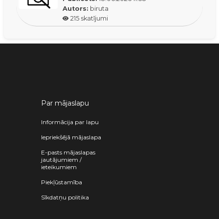
Autors:
biruta
215
skatījumi
Par mājaslapu
Informācija par lapu
Iepriekšējā mājaslapa
E-pasts mājaslapas
jautājumiem /
ieteikumiem
Piekļūstamība
Sīkdatņu politika