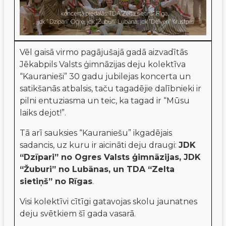
Vēl gaisā virmo pagājušajā gadā aizvadītās
Jēkabpils Valsts ģimnāzijas deju kolektīva
“Kauranieši” 30 gadu jubilejas koncerta un
satikšanās atbalsis, taču tagadējie dalībnieki ir
pilni entuziasma un teic, ka tagad ir “Mūsu
laiks dejot!”.
Tā arī sauksies “Kauraniešu” ikgadējais
sadancis, uz kuru ir aicināti deju draugi:
JDK
“Dzīpari” no Ogres Valsts ģimnāzijas, JDK
“Žuburi” no Lubānas, un TDA “Zelta
sietiņš” no Rīgas
.
Visi kolektīvi cītīgi gatavojas skolu jaunatnes
deju svētkiem šī gada vasarā.