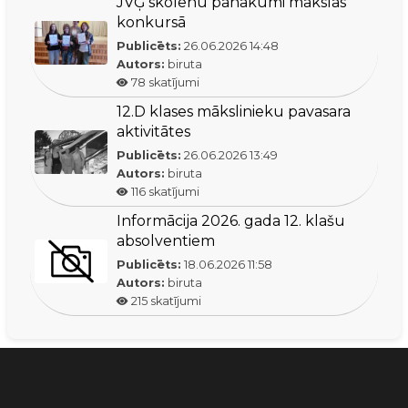
JVĢ skolēnu panākumi mākslas
konkursā
Publicēts:
26.06.2026
14:48
Autors:
biruta
78
skatījumi
12.D klases mākslinieku pavasara
aktivitātes
Publicēts:
26.06.2026
13:49
Autors:
biruta
116
skatījumi
Informācija 2026. gada 12. klašu
absolventiem
Publicēts:
18.06.2026
11:58
Autors:
biruta
215
skatījumi