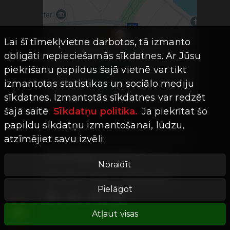
Lai šī tīmekļvietne darbotos, tā izmanto
obligāti nepieciešamās sīkdatnes. Ar Jūsu
piekrišanu papildus šajā vietnē var tikt
izmantotas statistikas un sociālo mediju
sīkdatnes. Izmantotās sīkdatnes var redzēt
šajā saitē:
Sīkdatņu politika.
Ja piekrītat šo
papildu sīkdatņu izmantošanai, lūdzu,
atzīmējiet savu izvēli:
Visas tiesības aizsargātas ©
Limro
Studios
|
2026
Noraidīt
Mājaslapas versija -
202607241755
Pielāgot
Atļaut visas