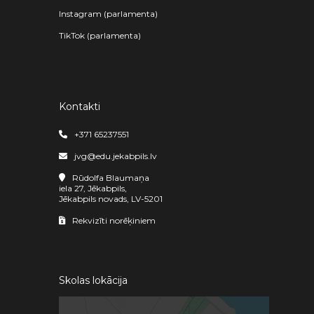
Instagram (parlamenta)
TikTok (parlamenta)
Kontakti
+371 65237551
jvg@edu.jekabpils.lv
Rūdolfa Blaumaņa
iela 27, Jēkabpils,
Jēkabpils novads, LV-5201
Rekvizīti norēķiniem
Skolas lokācija