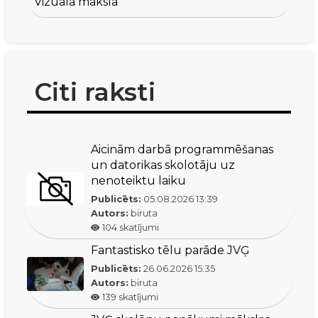
Vizuālā māksla
Citi raksti
Aicinām darbā programmēšanas
un datorikas skolotāju uz
nenoteiktu laiku
Publicēts:
05.08.2026
13:39
Autors:
biruta
104
skatījumi
Fantastisko tēlu parāde JVĢ
Publicēts:
26.06.2026
15:35
Autors:
biruta
139
skatījumi