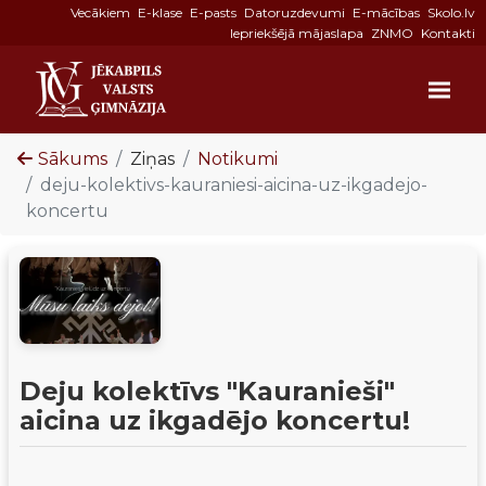
Vecākiem
E-klase
E-pasts
Datoruzdevumi
E-mācības
Skolo.lv
Iepriekšējā mājaslapa
ZNMO
Kontakti
Sākums
Ziņas
Notikumi
deju-kolektivs-kauraniesi-aicina-uz-ikgadejo-
koncertu
Deju kolektīvs "Kauranieši"
aicina uz ikgadējo koncertu!