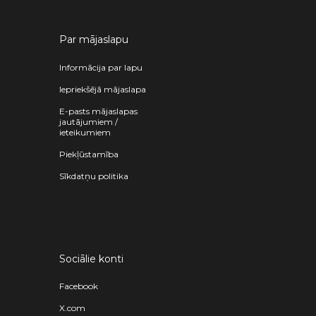
Par mājaslapu
Informācija par lapu
Iepriekšējā mājaslapa
E-pasts mājaslapas
jautājumiem /
ieteikumiem
Piekļūstamība
Sīkdatņu politika
Sociālie konti
Facebook
X.com