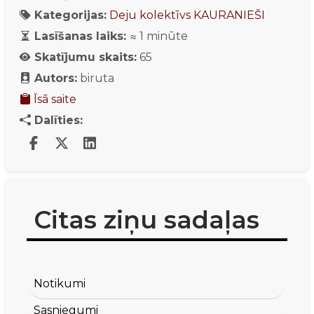
Kategorijas:
Deju kolektīvs KAURANIEŠI
Lasīšanas laiks:
≈
1
minūte
Skatījumu skaits:
65
Autors:
biruta
Īsā saite
Dalīties:
Citas ziņu sadaļas
Notikumi
Sasniegumi