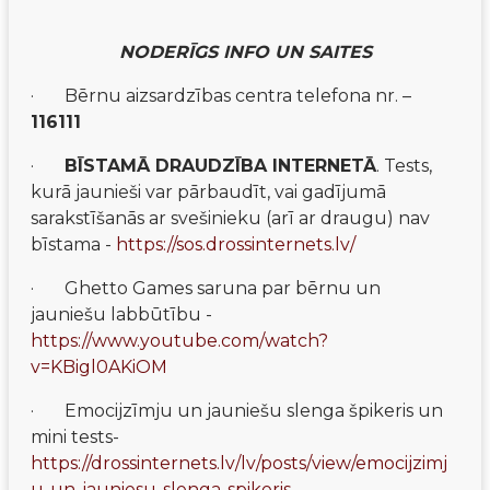
NODERĪGS INFO UN SAITES
·       Bērnu aizsardzības centra telefona nr. – 
116111
·       
BĪSTAMĀ DRAUDZĪBA INTERNETĀ
. Tests, 
kurā jaunieši var pārbaudīt, vai gadījumā 
sarakstīšanās ar svešinieku (arī ar draugu) nav 
bīstama - 
https://sos.drossinternets.lv/
·       Ghetto Games saruna par bērnu un 
jauniešu labbūtību - 
https://www.youtube.com/watch?
v=KBigl0AKiOM
·       Emocijzīmju un jauniešu slenga špikeris un 
mini tests- 
https://drossinternets.lv/lv/posts/view/emocijzimj
u-un-jauniesu-slenga-spikeris