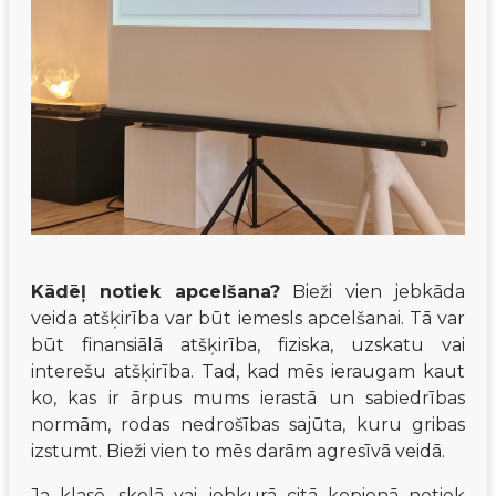
Kādēļ notiek apcelšana?
 Bieži vien jebkāda 
veida atšķirība var būt iemesls apcelšanai. Tā var 
būt finansiālā atšķirība, fiziska, uzskatu vai 
interešu atšķirība. Tad, kad mēs ieraugam kaut 
ko, kas ir ārpus mums ierastā un sabiedrības 
normām, rodas nedrošības sajūta, kuru gribas 
izstumt. Bieži vien to mēs darām agresīvā veidā.
Ja klasē, skolā vai jebkurā citā kopienā notiek 