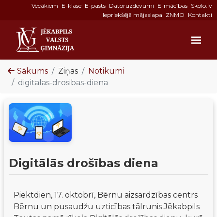
Vecākiem
E-klase
E-pasts
Datoruzdevumi
E-mācības
Skolo.lv
Iepriekšējā mājaslapa
ZNMO
Kontakti
Sākums
Ziņas
Notikumi
digitalas-drosibas-diena
Digitālās drošības diena
Piektdien, 17. oktobrī, Bērnu aizsardzības centrs 
Bērnu un pusaudžu uzticības tālrunis Jēkabpils 