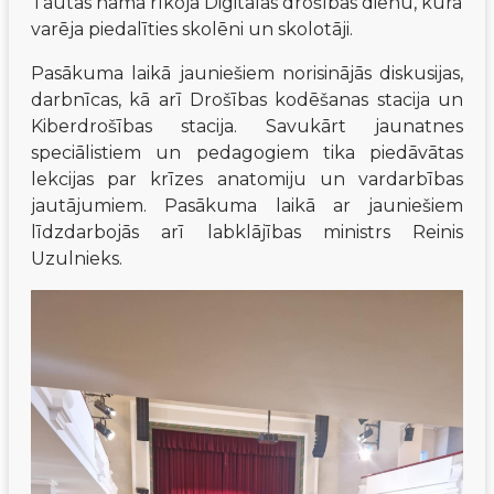
Tautas namā rīkoja Digitālās drošības dienu, kurā 
varēja piedalīties skolēni un skolotāji.
Pasākuma laikā jauniešiem norisinājās diskusijas, 
darbnīcas, kā arī Drošības kodēšanas stacija un 
Kiberdrošības stacija. Savukārt jaunatnes 
speciālistiem un pedagogiem tika piedāvātas 
lekcijas par krīzes anatomiju un vardarbības 
jautājumiem. Pasākuma laikā ar jauniešiem 
līdzdarbojās arī labklājības ministrs Reinis 
Uzulnieks.