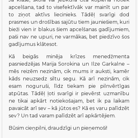
apcelšana, tad to visefektīvāk var mainīt un par 
to ziņot aktīvs liecinieks. Tādēļ svarīgi dod 
prasmes un drošības sajūtu tiem jauniešiem, kuri 
bieži vien ir blakus šiem apcelšanas gadījumiem, 
paši nav ne upuri, ne varmākas, bet piedzīvo šos 
gadījumus klātesot.
Kā beigās minēja krīzes menedžmenta 
pasniedzējas Marija Sorokina un Ilze Garkalne – 
mēs reizēm nezinām, cik mums ir auksti, kamēr 
kāds neuzsedz siltu segu. Kā arī nezinām, cik 
esam noguruši, līdz tiekam pie pilnvērtīgas 
atpūtas. Tādēļ ļoti svarīgi ir pievērst uzmanību 
ne tikai apkārt notiekošajam, bet ik pa laikam 
pavaicāt arī sev – kā jūtos es? Kā es varu palīdzēt 
sev? Un tad varam palīdzēt arī apkārtējiem.
Būsim cieņpilni, draudzīgi un pieņemoši!