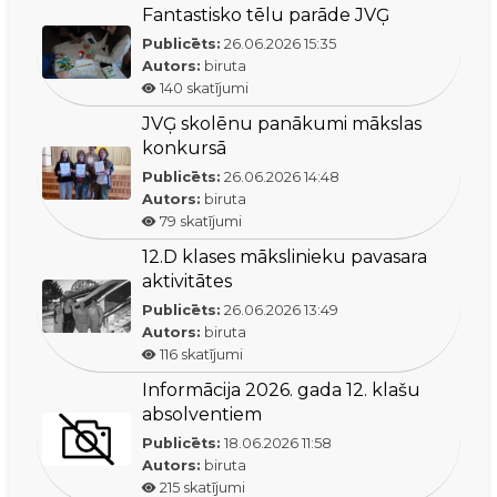
Fantastisko tēlu parāde JVĢ
Publicēts:
26.06.2026
15:35
Autors:
biruta
140
skatījumi
JVĢ skolēnu panākumi mākslas
konkursā
Publicēts:
26.06.2026
14:48
Autors:
biruta
79
skatījumi
12.D klases mākslinieku pavasara
aktivitātes
Publicēts:
26.06.2026
13:49
Autors:
biruta
116
skatījumi
Informācija 2026. gada 12. klašu
absolventiem
Publicēts:
18.06.2026
11:58
Autors:
biruta
215
skatījumi