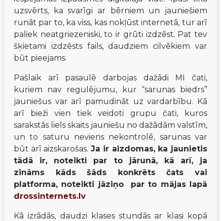
uzsvērts, ka svarīgi ar bērniem un jauniešiem 
runāt par to, ka viss, kas nokļūst internetā, tur arī 
paliek neatgriezeniski, to ir grūti izdzēst. Pat tev 
šķietami izdzēsts fails, daudziem cilvēkiem var 
būt pieejams.
Pašlaik arī pasaulē darbojas dažādi MI čati, 
kuriem nav regulējumu, kur “sarunas biedrs” 
jauniešus var arī pamudināt uz vardarbību. Kā 
arī bieži vien tiek veidoti grupu čati, kuros 
sarakstās liels skaits jauniešu no dažādām valstīm, 
un to saturu neviens nekontrolē, sarunas var 
būt arī aizskarošas. 
Ja ir aizdomas, ka jaunietis 
tādā ir, noteikti par to jārunā, kā arī, ja 
zināms kāds šāds konkrēts čats vai 
platforma, noteikti jāziņo  par to mājas lapā 
drossinternets.lv
Kā izrādās, daudzi klases stundās ar klasi kopā 