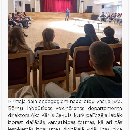
Pirmajā daļā pedagogiem nodarbību vadīja BAC 
Bērnu labbūtības veicināšanas departamenta 
direktors Ako Kārlis Cekuls, kurš palīdzēja labāk 
izprast dažādās vardarbības formas, kā arī tās 
iespējamās izpausmes digitālajā vidē. Īpaši tika 