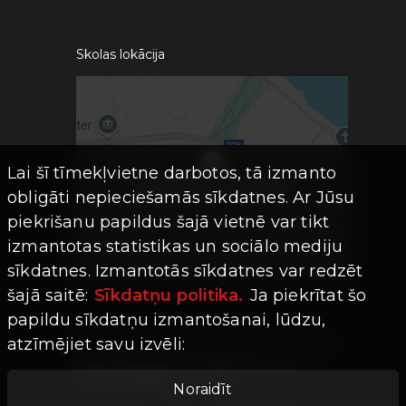
Skolas lokācija
Lai šī tīmekļvietne darbotos, tā izmanto
obligāti nepieciešamās sīkdatnes. Ar Jūsu
piekrišanu papildus šajā vietnē var tikt
izmantotas statistikas un sociālo mediju
sīkdatnes. Izmantotās sīkdatnes var redzēt
šajā saitē:
Sīkdatņu politika.
Ja piekrītat šo
papildu sīkdatņu izmantošanai, lūdzu,
atzīmējiet savu izvēli:
Visas tiesības aizsargātas ©
Limro
Studios
|
2026
Noraidīt