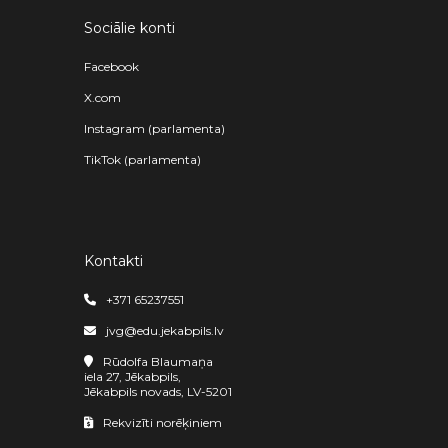
Sociālie konti
Facebook
X.com
Instagram (parlamenta)
TikTok (parlamenta)
Kontakti
+371 65237551
jvg@edu.jekabpils.lv
Rūdolfa Blaumaņa
iela 27, Jēkabpils,
Jēkabpils novads, LV-5201
Rekvizīti norēķiniem