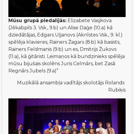
Mūsu grupā piedalījās:
 Elizabete Vasjkova 
(Jēkabpils 3. Vsk., 9.b) un Alise Daģe (10.a) kā 
dziedātājas, Edgars Uļjanovs (Aknīstes Vsk., 9. kl.) 
spēlēja klavieres, Rainers Žagars (8.b) kā basists, 
Rainers Feldmanis (9.b) un es, Dmitrijs Žukovs 
(11.a), kā ģitāristi. Leimaņos kā bundzinieks spēlēja 
mūsu bijušais skolēns Juris Celmārs, bet Zasā 
Regnārs Jubels (9.a)”
Muzikālā ansambļa vadītājs skolotājs Rolands 
Rubiķis