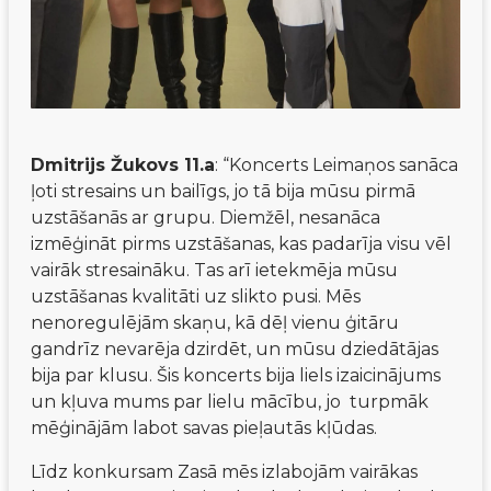
Dmitrijs Žukovs 11.a
: “Koncerts Leimaņos sanāca 
ļoti stresains un bailīgs, jo tā bija mūsu pirmā 
uzstāšanās ar grupu. Diemžēl, nesanāca 
izmēģināt pirms uzstāšanas, kas padarīja visu vēl 
vairāk stresaināku. Tas arī ietekmēja mūsu 
uzstāšanas kvalitāti uz slikto pusi. Mēs 
nenoregulējām skaņu, kā dēļ vienu ģitāru 
gandrīz nevarēja dzirdēt, un mūsu dziedātājas 
bija par klusu. Šis koncerts bija liels izaicinājums 
un kļuva mums par lielu mācību, jo  turpmāk 
mēģinājām labot savas pieļautās kļūdas. 
Līdz konkursam Zasā mēs izlabojām vairākas  