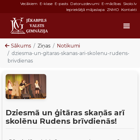
Vecākiem
E-klase
E-pasts
Datoruzdevumi
E-mācības
Skolo.lv
Iepriekšējā mājaslapa
ZNMO
Kontakti
Sākums
Ziņas
Notikumi
dziesma-un-gitaras-skanas-ari-skolenu-rudens-
brivdienas
Dziesmā un ģitāras skaņās arī
skolēnu Rudens brīvdienās!