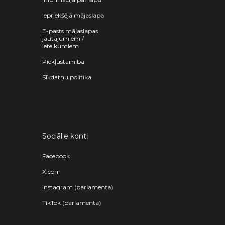
Iepriekšējā mājaslapa
E-pasts mājaslapas
jautājumiem /
ieteikumiem
Piekļūstamība
Sīkdatņu politika
Sociālie konti
Facebook
X.com
Instagram (parlamenta)
TikTok (parlamenta)