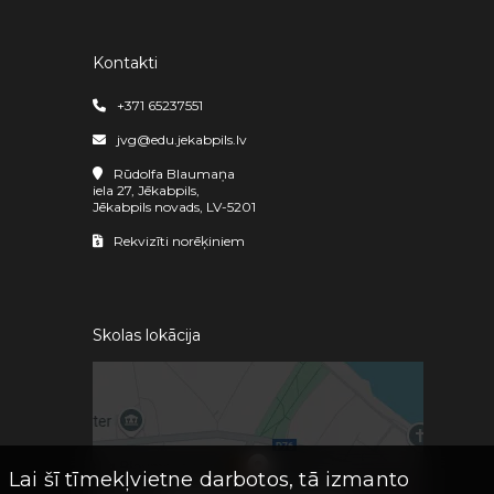
Kontakti
+371 65237551
jvg@edu.jekabpils.lv
Rūdolfa Blaumaņa
iela 27, Jēkabpils,
Jēkabpils novads, LV-5201
Rekvizīti norēķiniem
Skolas lokācija
Lai šī tīmekļvietne darbotos, tā izmanto