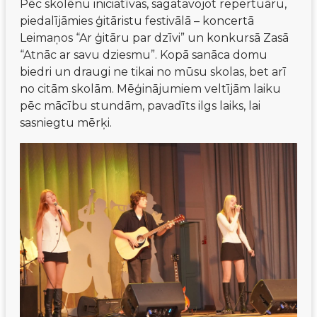
Pēc skolēnu iniciatīvas, sagatavojot repertuāru, 
piedalījāmies ģitāristu festivālā – koncertā 
Leimaņos “Ar ģitāru par dzīvi” un konkursā Zasā 
“Atnāc ar savu dziesmu”. Kopā sanāca domu 
biedri un draugi ne tikai no mūsu skolas, bet arī 
no citām skolām. Mēģinājumiem veltījām laiku 
pēc mācību stundām, pavadīts ilgs laiks, lai 
sasniegtu mērķi. 