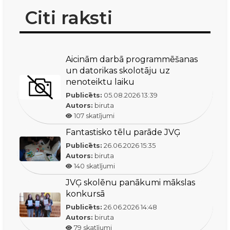
Citi raksti
Aicinām darbā programmēšanas
un datorikas skolotāju uz
nenoteiktu laiku
Publicēts:
05.08.2026
13:39
Autors:
biruta
107
skatījumi
Fantastisko tēlu parāde JVĢ
Publicēts:
26.06.2026
15:35
Autors:
biruta
140
skatījumi
JVĢ skolēnu panākumi mākslas
konkursā
Publicēts:
26.06.2026
14:48
Autors:
biruta
79
skatījumi