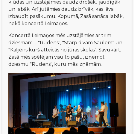
kļūdas un uzstājāmies daudz drošāk,  jaudīgāk 
un labāk. Arī jutāmies daudz brīvāk, kas ļāva 
izbaudīt pasākumu. Kopumā, Zasā sanāca labāk, 
nekā koncertā Leimaņos.
Koncertā Leimaņos mēs uzstājāmies ar trim 
dziesmām  - "Rudens", "Starp divām Saulēm" un 
"Kaķēns kurš atteicās no jūras skolas". Savukārt, 
Zasā mēs spēlējam visu to pašu, izņemot 
dziesmu "Rudens", kuru mēs izņēmām.