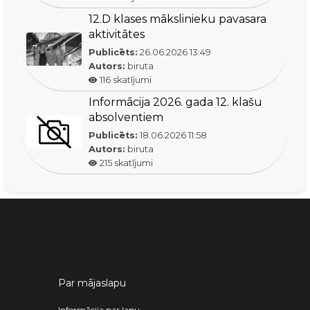
12.D klases mākslinieku pavasara
aktivitātes
Publicēts:
26.06.2026
13:49
Autors:
biruta
116
skatījumi
Informācija 2026. gada 12. klašu
absolventiem
Publicēts:
18.06.2026
11:58
Autors:
biruta
215
skatījumi
Par mājaslapu
Informācija par lapu