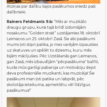
Atziņas par dalību šajos pasākumos sniedz paši 
dalībnieki. 
Rainers Feldmanis 9.b:
 ”Mēs ar muzikālo 
draugu grupu, kurai tajā brīdī izdomājām 
nosakumu “Golden strait” uzstājamies 18. oktobrī 
Leimaņos un 25. oktobrī Zasā. Šie abi pasākumi 
mums ļoti stipri patika, jo mes varējām izpausties 
uz skatuves un spēlēt to dziesmu, kuru mēs 
bijām mācījušies. Pēc Uzstāšanās gan Leimaņos, 
gan Zasā, mēs izbaudījām "pēcpasākuma" ballīti, 
kurās mūs garšīgi pabaroja un motivāciju dejot 
deva profesionālie muzikanti, kas muzicēja! Šie 
pasākumi man ļoti patika un labprāt, pēc 
skolotāja ieteikuma, apmeklētu vēl līdzīgus 
pasākumus!”