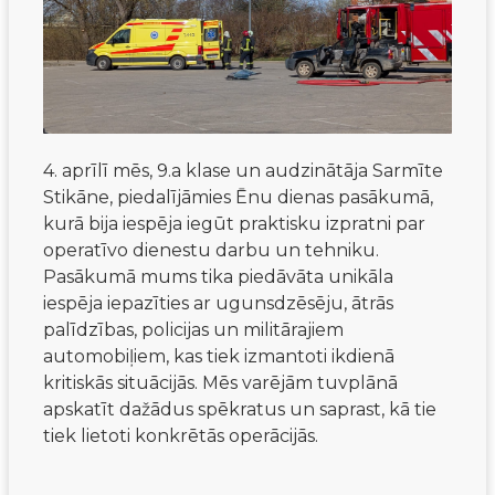
4. aprīlī mēs, 9.a klase un audzinātāja Sarmīte
Stikāne, piedalījāmies Ēnu dienas pasākumā,
kurā bija iespēja iegūt praktisku izpratni par
operatīvo dienestu darbu un tehniku.
Pasākumā mums tika piedāvāta unikāla
iespēja iepazīties ar ugunsdzēsēju, ātrās
palīdzības, policijas un militārajiem
automobiļiem, kas tiek izmantoti ikdienā
kritiskās situācijās. Mēs varējām tuvplānā
apskatīt dažādus spēkratus un saprast, kā tie
tiek lietoti konkrētās operācijās.