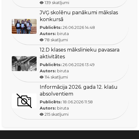
139
skatījumi
JVĢ skolēnu panākumi mākslas
konkursā
Publicēts:
26.06.2026
14:48
Autors:
biruta
78
skatījumi
12.D klases mākslinieku pavasara
aktivitātes
Publicēts:
26.06.2026
13:49
Autors:
biruta
114
skatījumi
Informācija 2026. gada 12. klašu
absolventiem
Publicēts:
18.06.2026
11:58
Autors:
biruta
215
skatījumi