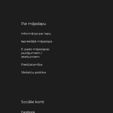
Par mājaslapu
Informācija par lapu
Iepriekšējā mājaslapa
E-pasts mājaslapas
jautājumiem /
ieteikumiem
Piekļūstamība
Sīkdatņu politika
Sociālie konti
Facebook