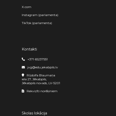
X.com
Instagram (parlamenta)
TikTok (parlamenta)
Kontakti
+371 65237551
jvg@edu.jekabpils.lv
Rūdolfa Blaumaņa
iela 27, Jēkabpils,
Jēkabpils novads, LV-5201
Rekvizīti norēķiniem
Skolas lokācija