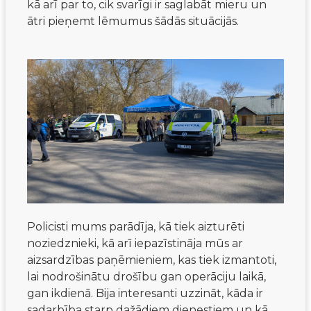
kā arī par to, cik svarīgi ir saglabāt mieru un
ātri pieņemt lēmumus šādās situācijās.
Policisti mums parādīja, kā tiek aizturēti
noziedznieki, kā arī iepazīstināja mūs ar
aizsardzības paņēmieniem, kas tiek izmantoti,
lai nodrošinātu drošību gan operāciju laikā,
gan ikdienā. Bija interesanti uzzināt, kāda ir
sadarbība starp dažādiem dienestiem un kā