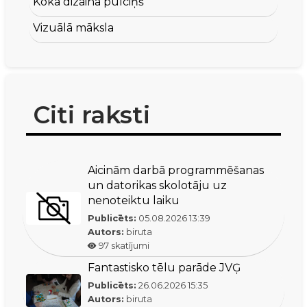
Koka dizaina pulciņš
Vizuālā māksla
Citi raksti
Aicinām darbā programmēšanas
un datorikas skolotāju uz
nenoteiktu laiku
Publicēts:
05.08.2026
13:39
Autors:
biruta
97
skatījumi
Fantastisko tēlu parāde JVĢ
Publicēts:
26.06.2026
15:35
Autors:
biruta