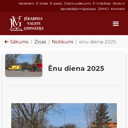
Vecākiem
E-klase
E-pasts
Datoruzdevumi
E-mācības
Skolo.lv
Iepriekšējā mājaslapa
ZNMO
Kontakti
Sākums
Ziņas
Notikumi
enu-diena-2025
Ēnu diena 2025