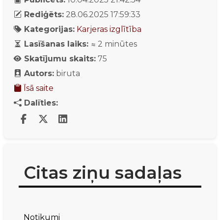
Rediģēts:
28.06.2025 17:59:33
Kategorijas:
Karjeras izglītība
Lasīšanas laiks:
≈
2
minūtes
Skatījumu skaits:
75
Autors:
biruta
Īsā saite
Dalīties:
Citas ziņu sadaļas
Notikumi