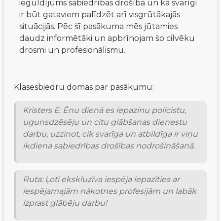
ieguldījums sabiedrības drošībā un kā svarīgi
ir būt gataviem palīdzēt arī visgrūtākajās
situācijās. Pēc šī pasākuma mēs jūtamies
daudz informētāki un apbrīnojam šo cilvēku
drosmi un profesionālismu.
Klasesbiedru domas par pasākumu:
Kristers E: Ēnu dienā es iepazinu policistu, 
ugunsdzēsēju un citu glābšanas dienestu 
darbu, uzzinot, cik svarīga un atbildīga ir viņu 
ikdiena sabiedrības drošības nodrošināšanā.
Ruta: Ļoti ekskluzīva iespēja iepazīties ar 
iespējamajām nākotnes profesijām un labāk 
izprast glābēju darbu!