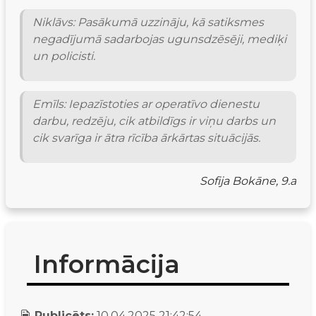
Niklāvs: Pasākumā uzzināju, kā satiksmes 
negadījumā sadarbojas ugunsdzēsēji, mediķi 
un policisti.
Emīls: Iepazīstoties ar operatīvo dienestu 
darbu, redzēju, cik atbildīgs ir viņu darbs un 
cik svarīga ir ātra rīcība ārkārtas situācijās.
Sofija Bokāne, 9.a
Informācija
Publicēts:
10.04.2025 21:42:54