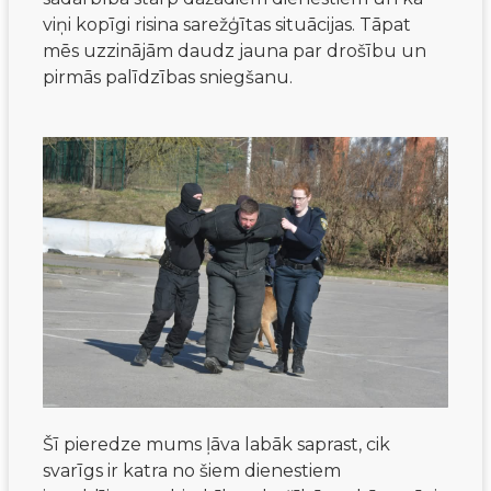
viņi kopīgi risina sarežģītas situācijas. Tāpat
mēs uzzinājām daudz jauna par drošību un
pirmās palīdzības sniegšanu.
Šī pieredze mums ļāva labāk saprast, cik
svarīgs ir katra no šiem dienestiem