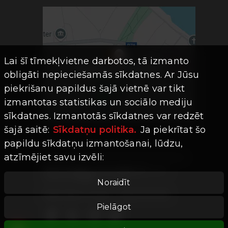
Lai šī tīmekļvietne darbotos, tā izmanto
obligāti nepieciešamās sīkdatnes. Ar Jūsu
piekrišanu papildus šajā vietnē var tikt
izmantotas statistikas un sociālo mediju
sīkdatnes. Izmantotās sīkdatnes var redzēt
šajā saitē:
Sīkdatņu politika.
Ja piekrītat šo
papildu sīkdatņu izmantošanai, lūdzu,
atzīmējiet savu izvēli:
Visas tiesības aizsargātas ©
Limro
Studios
|
2026
Noraidīt
Mājaslapas versija -
202607241755
Pielāgot