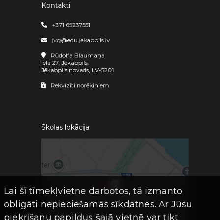
Kontakti
+371 65237551
jvg@edu.jekabpils.lv
Rūdolfa Blaumaņa
iela 27, Jēkabpils,
Jēkabpils novads, LV-5201
Rekvizīti norēķiniem
Skolas lokācija
Lai šī tīmekļvietne darbotos, tā izmanto
obligāti nepieciešamās sīkdatnes. Ar Jūsu
piekrišanu papildus šajā vietnē var tikt