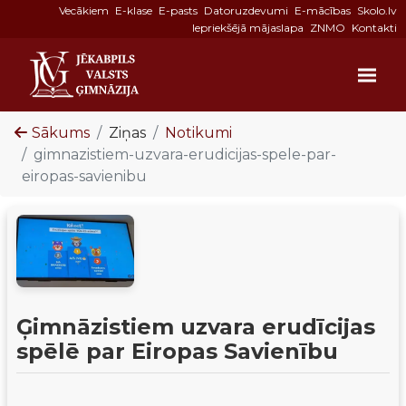
Vecākiem
E-klase
E-pasts
Datoruzdevumi
E-mācības
Skolo.lv
Iepriekšējā mājaslapa
ZNMO
Kontakti
Sākums
Ziņas
Notikumi
gimnazistiem-uzvara-erudicijas-spele-par-
eiropas-savienibu
Ģimnāzistiem uzvara erudīcijas
spēlē par Eiropas Savienību