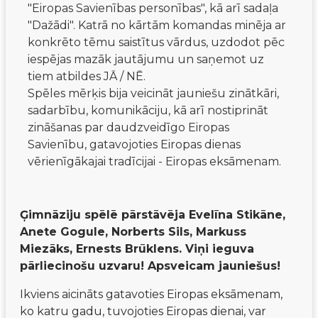
"Eiropas Savienības personības", kā arī sadaļa
"Dažādi". Katrā no kārtām komandas minēja ar
konkrēto tēmu saistītus vārdus, uzdodot pēc
iespējas mazāk jautājumu un saņemot uz
tiem atbildes JĀ / NĒ.
Spēles mērķis bija veicināt jauniešu zinātkāri,
sadarbību, komunikāciju, kā arī nostiprināt
zināšanas par daudzveidīgo Eiropas
Savienību, gatavojoties Eiropas dienas
vērienīgākajai tradīcijai - Eiropas eksāmenam.
Ģimnāziju spēlē pārstāvēja Evelīna Stikāne, 
Anete Gogule, Norberts Sils, Markuss 
Miezāks, Ernests Brūklens. Viņi ieguva 
pārliecinošu uzvaru! Apsveicam jauniešus!
Ikviens aicināts gatavoties Eiropas eksāmenam, 
ko katru gadu, tuvojoties Eiropas dienai, var 