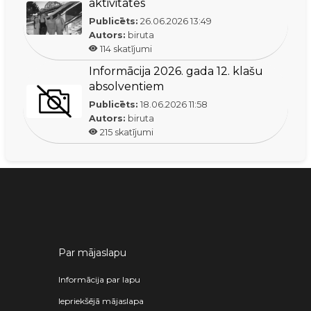
aktivitātes
Publicēts:
26.06.2026
13:49
Autors:
biruta
114
skatījumi
Informācija 2026. gada 12. klašu
absolventiem
Publicēts:
18.06.2026
11:58
Autors:
biruta
215
skatījumi
Par mājaslapu
Informācija par lapu
Iepriekšējā mājaslapa