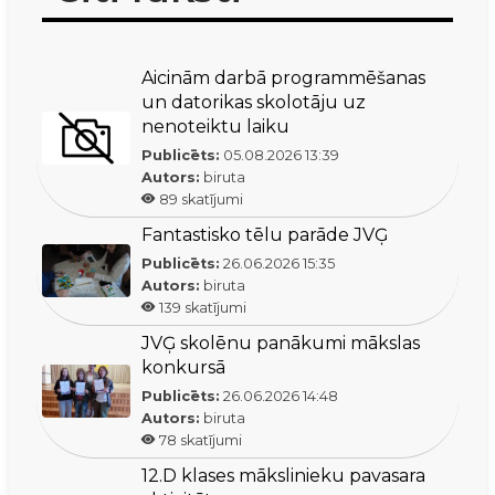
Aicinām darbā programmēšanas
un datorikas skolotāju uz
nenoteiktu laiku
Publicēts:
05.08.2026
13:39
Autors:
biruta
89
skatījumi
Fantastisko tēlu parāde JVĢ
Publicēts:
26.06.2026
15:35
Autors:
biruta
139
skatījumi
JVĢ skolēnu panākumi mākslas
konkursā
Publicēts:
26.06.2026
14:48
Autors:
biruta
78
skatījumi
12.D klases mākslinieku pavasara