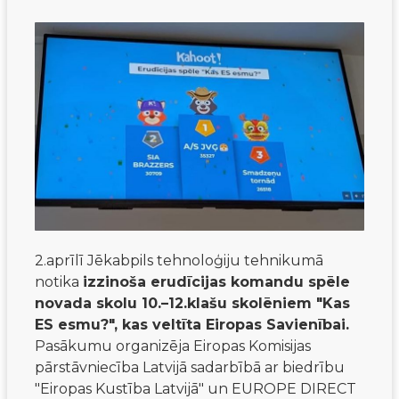
2.aprīlī Jēkabpils tehnoloģiju tehnikumā
notika
izzinoša erudīcijas komandu spēle
novada skolu 10.–12.klašu skolēniem "Kas
ES esmu?", kas veltīta Eiropas Savienībai.
Pasākumu organizēja Eiropas Komisijas
pārstāvniecība Latvijā sadarbībā ar biedrību
"Eiropas Kustība Latvijā" un EUROPE DIRECT