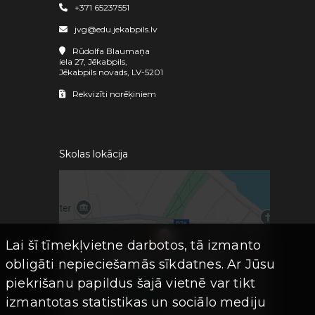
+371 65237551
jvg@edu.jekabpils.lv
Rūdolfa Blaumaņa
iela 27, Jēkabpils,
Jēkabpils novads, LV-5201
Rekvizīti norēķiniem
Skolas lokācija
Lai šī tīmekļvietne darbotos, tā izmanto
obligāti nepieciešamās sīkdatnes. Ar Jūsu
piekrišanu papildus šajā vietnē var tikt
izmantotas statistikas un sociālo mediju