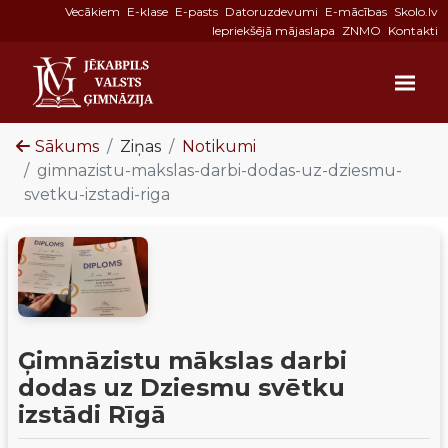
Vecākiem
E-klase
E-pasts
Datoruzdevumi
E-mācības
Skolo.lv
Iepriekšējā mājaslapa
ZNMO
Kontakti
Sākums
Ziņas
Notikumi
gimnazistu-makslas-darbi-dodas-uz-dziesmu-
svetku-izstadi-riga
Ģimnāzistu mākslas darbi
dodas uz Dziesmu svētku
izstādi Rīgā