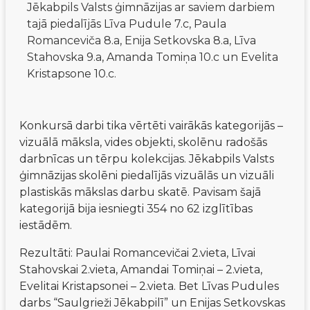
Jēkabpils Valsts ģimnāzijas ar saviem darbiem
tajā piedalījās Līva Pudule 7.c, Paula
Romanceviča 8.a, Enija Setkovska 8.a, Līva
Stahovska 9.a, Amanda Tomiņa 10.c un Evelita
Kristapsone 10.c.
Konkursā darbi tika vērtēti vairākās kategorijās – 
vizuālā māksla, vides objekti, skolēnu radošās 
darbnīcas un tērpu kolekcijas. Jēkabpils Valsts 
ģimnāzijas skolēni piedalījās vizuālās un vizuāli 
plastiskās mākslas darbu skatē. Pavisam šajā 
kategorijā bija iesniegti 354 no 62 izglītības 
iestādēm. 
Rezultāti: Paulai Romancevičai 2.vieta, Līvai 
Stahovskai 2.vieta, Amandai Tomiņai – 2.vieta, 
Evelitai Kristapsonei – 2.vieta. Bet Līvas Pudules 
darbs “Saulgrieži Jēkabpilī” un Enijas Setkovskas 