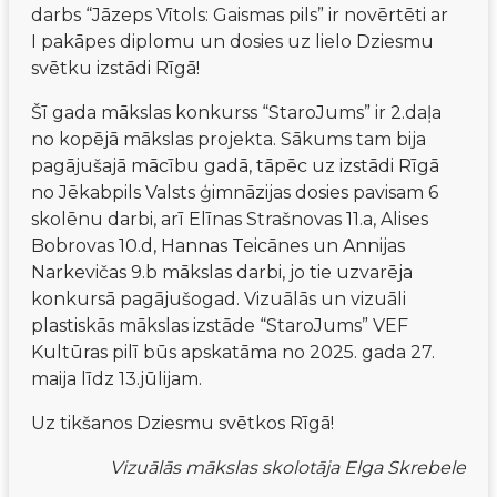
darbs “Jāzeps Vītols: Gaismas pils” ir novērtēti ar 
I pakāpes diplomu un dosies uz lielo Dziesmu 
svētku izstādi Rīgā! 
Šī gada mākslas konkurss “StaroJums” ir 2.daļa 
no kopējā mākslas projekta. Sākums tam bija 
pagājušajā mācību gadā, tāpēc uz izstādi Rīgā 
no Jēkabpils Valsts ģimnāzijas dosies pavisam 6 
skolēnu darbi, arī Elīnas Strašnovas 11.a, Alises 
Bobrovas 10.d, Hannas Teicānes un Annijas 
Narkevičas 9.b mākslas darbi, jo tie uzvarēja 
konkursā pagājušogad. Vizuālās un vizuāli 
plastiskās mākslas izstāde “StaroJums” VEF 
Kultūras pilī būs apskatāma no 2025. gada 27. 
maija līdz 13.jūlijam.
Uz tikšanos Dziesmu svētkos Rīgā!
Vizuālās mākslas skolotāja Elga Skrebele