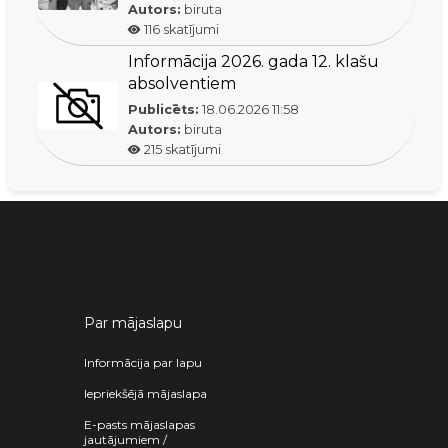
Autors:
biruta
116
skatījumi
Informācija 2026. gada 12. klašu
absolventiem
Publicēts:
18.06.2026
11:58
Autors:
biruta
215
skatījumi
Par mājaslapu
Informācija par lapu
Iepriekšējā mājaslapa
E-pasts mājaslapas
jautājumiem /