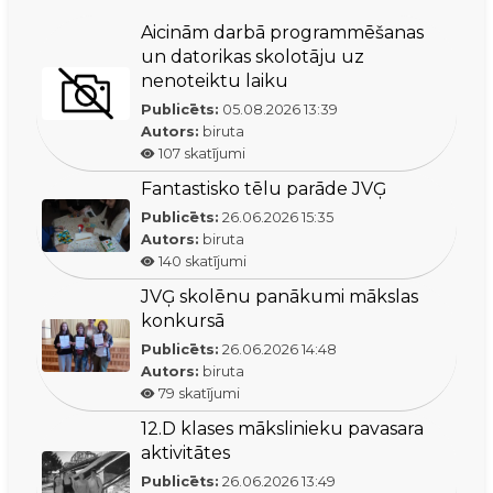
Aicinām darbā programmēšanas
un datorikas skolotāju uz
nenoteiktu laiku
Publicēts:
05.08.2026
13:39
Autors:
biruta
107
skatījumi
Fantastisko tēlu parāde JVĢ
Publicēts:
26.06.2026
15:35
Autors:
biruta
140
skatījumi
JVĢ skolēnu panākumi mākslas
konkursā
Publicēts:
26.06.2026
14:48
Autors:
biruta
79
skatījumi
12.D klases mākslinieku pavasara
aktivitātes
Publicēts:
26.06.2026
13:49