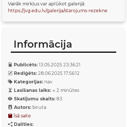
Vairāk mirkļus var aplūkot galerijā: 
https://jvg.edu.lv/galerija/starojums-rezekne
Informācija
Publicēts:
13.05.2025 23:36:21
Rediģēts:
28.06.2025 17:56:12
Kategorijas:
nav
Lasīšanas laiks:
≈
2
minūtes
Skatījumu skaits:
83
Autors:
biruta
Īsā saite
Dalīties: