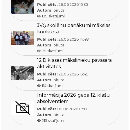
Publicēts:
26.06.2026
15:35
Autors:
biruta
139
skatījumi
JVĢ skolēnu panākumi mākslas
konkursā
Publicēts:
26.06.2026
14:48
Autors:
biruta
78
skatījumi
12.D klases mākslinieku pavasara
aktivitātes
Publicēts:
26.06.2026
13:49
Autors:
biruta
114
skatījumi
Informācija 2026. gada 12. klašu
absolventiem
Publicēts:
18.06.2026
11:58
Autors:
biruta
215
skatījumi