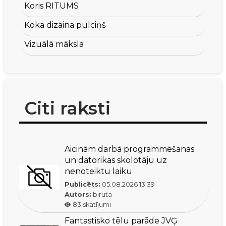
Koris RITUMS
Koka dizaina pulciņš
Vizuālā māksla
Citi raksti
Aicinām darbā programmēšanas
un datorikas skolotāju uz
nenoteiktu laiku
Publicēts:
05.08.2026
13:39
Autors:
biruta
83
skatījumi
Fantastisko tēlu parāde JVĢ