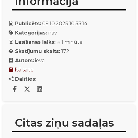
Informācija
Publicēts:
09.10.2025 10:53:14
Kategorijas:
nav
Lasīšanas laiks:
≈
1
minūte
Skatījumu skaits:
172
Autors:
ieva
Īsā saite
Dalīties:
Citas ziņu sadaļas