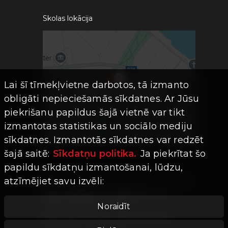
Skolas lokācija
Lai šī tīmekļvietne darbotos, tā izmanto
obligāti nepieciešamās sīkdatnes. Ar Jūsu
piekrišanu papildus šajā vietnē var tikt
izmantotas statistikas un sociālo mediju
sīkdatnes. Izmantotās sīkdatnes var redzēt
šajā saitē:
Sīkdatņu politika.
Ja piekrītat šo
papildu sīkdatņu izmantošanai, lūdzu,
atzīmējiet savu izvēli:
Visas tiesības aizsargātas ©
Limro
Studios
|
2026
Noraidīt
Mājaslapas versija -
202607241755