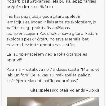
nodarbības! Satikāmies lielā pulkā, iepazināmies 
ar ģitāru krustu - šķērsu. 
Tie, kas pagājušajā gadā ģitāru spēlēt ir 
iemācījušies, šogad ir liels atbalsts skolotājam, jo 
palīdz sniegt praktiskās zināšanas 
jaunpienācējiem. Kāds nāk ar savu ģitāru, kādam 
skolotājs piešķir ģitāru no sava arsenāla, bet 
neviens bez instrumenta nav atstāts. 
Lai jaunpienācējiem viegla roka ģitārspēles 
apguvē! 
Katrīna Prostakova no 7.a klases stāsta: "Mums iet 
labi un forši! Lielie, kas jau māk spēlēt, palīdz 
iesācējiem. Man ļoti patīk nodarbības!"
Ģitārspēles skolotājs Rolands Rubiķis