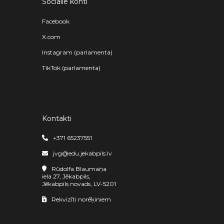
Sociālie konti
Facebook
X.com
Instagram (parlamenta)
TikTok (parlamenta)
Kontakti
+371 65237551
jvg@edu.jekabpils.lv
Rūdolfa Blaumaņa
iela 27, Jēkabpils,
Jēkabpils novads, LV-5201
Rekvizīti norēķiniem