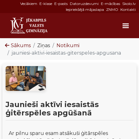
Vecākiem
E-klase
E-pasts
Datoruzdevumi
E-mācības
Skolo.lv
Iepriekšējā mājaslapa
ZNMO
Kontakti
Sākums
Ziņas
Notikumi
jauniesi-aktivi-iesaistas-giterspeles-apgusana
Jaunieši aktīvi iesaistās
ģitērspēles apgūšanā
Ar pilnu sparu esam atsākuši ģitārspēles 