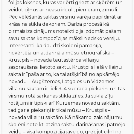
folijas loksnes, kuras var ērti griezt ar šķērēm un 
veidot ciļņus ar neasu irbuli, piemēram, zīmuli. 
Pēc vēlēšanās saktas virsmu varēja papildināt ar 
krāsaina stikla dekoriem. Darba procesā kā 
pirmais izaicinājums noteikti bija izdomāt pašam 
savu saktas kompozīcijas māksliniecisko versiju. 
Interesanti, ka daudzi skolēni pamanīja, 
novērtēja un atdarināja mūsu etnogrāfiskā – 
Krustpils – novada tautastērpa villaiņu 
saspraušanai lietoto saktu. Krustpils lielā villaiņu 
sakta ir īpaša ar to, ka tai atšķirībā no apkārtējo 
novadu – Augšzemes, Latgales un Vidzemes – 
villaiņu saktām ir lieli 3–4 sudraba piekariņi un tās 
virsmu rotā sarkanas stikla zīles. Ja stikla zīļu 
rotājumi ir tipiski arī Kurzemes novadu saktām, 
tad garie piekariņi ir tikai mūsu – Krustpils – 
novada villaiņu saktām. Kā nākamo izaicinājumu 
skolēni noteikti atzina saktu darināšanas īpatnējo 
veidu – visa kompozīcija jāveido, grebjot cilnī no 