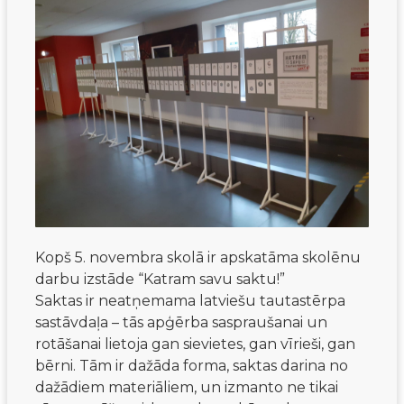
Kopš 5. novembra skolā ir apskatāma skolēnu
darbu izstāde “Katram savu saktu!”
Saktas ir neatņemama latviešu tautastērpa
sastāvdaļa – tās apģērba saspraušanai un
rotāšanai lietoja gan sievietes, gan vīrieši, gan
bērni. Tām ir dažāda forma, saktas darina no
dažādiem materiāliem, un izmanto ne tikai