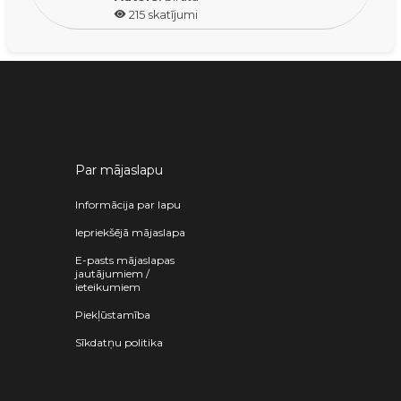
215
skatījumi
Par mājaslapu
Informācija par lapu
Iepriekšējā mājaslapa
E-pasts mājaslapas
jautājumiem /
ieteikumiem
Piekļūstamība
Sīkdatņu politika