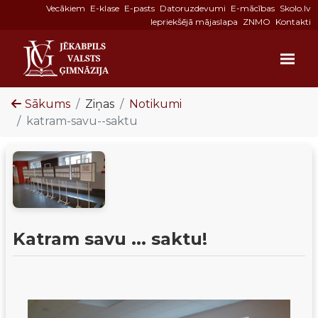
Vecākiem
E-klase
E-pasts
Datoruzdevumi
E-mācības
Skolo.lv
Iepriekšējā mājaslapa
ZNMO
Kontakti
Sākums
Ziņas
Notikumi
katram-savu--saktu
Katram savu ... saktu!