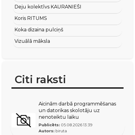
Deju kolektīvs KAURANIEŠI
Koris RITUMS
Koka dizaina pulciņš
Vizuālā māksla
Citi raksti
Aicinām darbā programmēšanas
un datorikas skolotāju uz
nenoteiktu laiku
Publicēts:
05.08.2026
13:39
Autors:
biruta