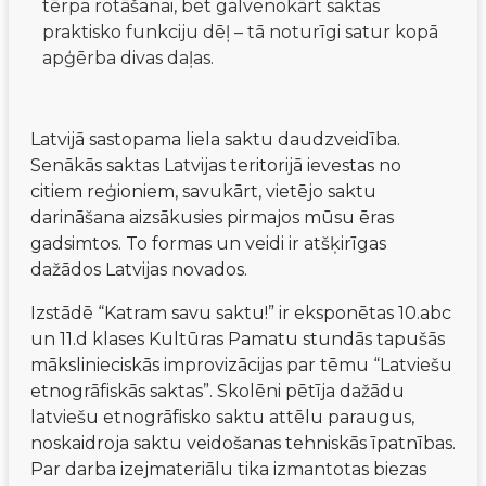
tērpa rotāšanai, bet galvenokārt saktas
praktisko funkciju dēļ – tā noturīgi satur kopā
apģērba divas daļas.
Latvijā sastopama liela saktu daudzveidība. 
Senākās saktas Latvijas teritorijā ievestas no 
citiem reģioniem, savukārt, vietējo saktu 
darināšana aizsākusies pirmajos mūsu ēras 
gadsimtos. To formas un veidi ir atšķirīgas 
dažādos Latvijas novados.
Izstādē “Katram savu saktu!” ir eksponētas 10.abc 
un 11.d klases Kultūras Pamatu stundās tapušās 
mākslinieciskās improvizācijas par tēmu “Latviešu 
etnogrāfiskās saktas”. Skolēni pētīja dažādu 
latviešu etnogrāfisko saktu attēlu paraugus, 
noskaidroja saktu veidošanas tehniskās īpatnības. 
Par darba izejmateriālu tika izmantotas biezas 