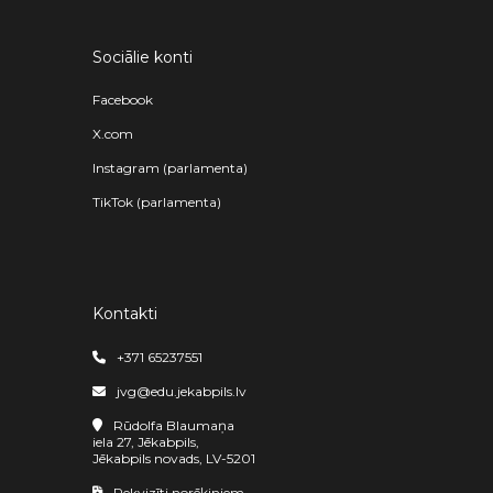
Sociālie konti
Facebook
X.com
Instagram (parlamenta)
TikTok (parlamenta)
Kontakti
+371 65237551
jvg@edu.jekabpils.lv
Rūdolfa Blaumaņa
iela 27, Jēkabpils,
Jēkabpils novads, LV-5201
Rekvizīti norēķiniem