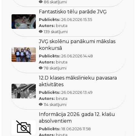
86
skatījumi
Fantastisko tēlu parāde JVĢ
Publicēts:
26.06.2026
15:35
Autors:
biruta
139
skatījumi
JVĢ skolēnu panākumi mākslas
konkursā
Publicēts:
26.06.2026
14:48
Autors:
biruta
78
skatījumi
12.D klases mākslinieku pavasara
aktivitātes
Publicēts:
26.06.2026
13:49
Autors:
biruta
114
skatījumi
Informācija 2026. gada 12. klašu
absolventiem
Publicēts:
18.06.2026
11:58
Autors:
biruta