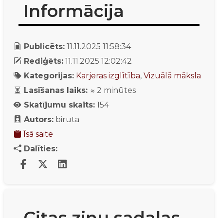
Informācija
Publicēts:
11.11.2025 11:58:34
Rediģēts:
11.11.2025 12:02:42
Kategorijas:
Karjeras izglītība
,
Vizuālā māksla
Lasīšanas laiks:
≈
2
minūtes
Skatījumu skaits:
154
Autors:
biruta
Īsā saite
Dalīties:
Citas ziņu sadaļas