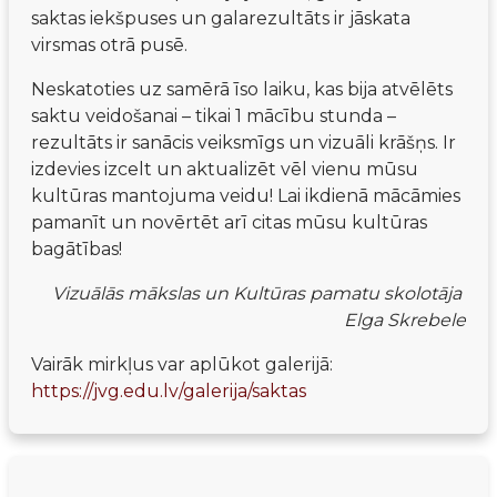
saktas iekšpuses un galarezultāts ir jāskata 
virsmas otrā pusē.
Neskatoties uz samērā īso laiku, kas bija atvēlēts 
saktu veidošanai – tikai 1 mācību stunda – 
rezultāts ir sanācis veiksmīgs un vizuāli krāšņs. Ir 
izdevies izcelt un aktualizēt vēl vienu mūsu 
kultūras mantojuma veidu! Lai ikdienā mācāmies 
pamanīt un novērtēt arī citas mūsu kultūras 
bagātības!
Vizuālās mākslas un Kultūras pamatu skolotāja 
Elga Skrebele
Vairāk mirkļus var aplūkot galerijā: 
https://jvg.edu.lv/galerija/saktas