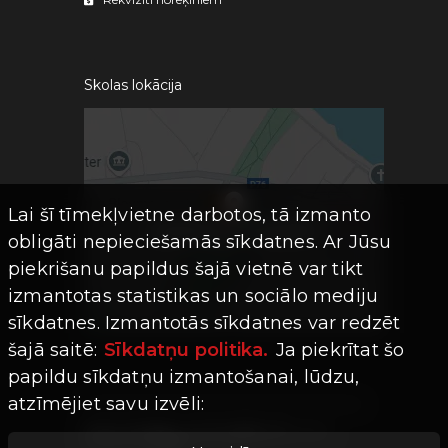
Skolas lokācija
Lai šī tīmekļvietne darbotos, tā izmanto
obligāti nepieciešamās sīkdatnes. Ar Jūsu
piekrišanu papildus šajā vietnē var tikt
izmantotas statistikas un sociālo mediju
sīkdatnes. Izmantotās sīkdatnes var redzēt
šajā saitē:
Sīkdatņu politika.
Ja piekrītat šo
papildu sīkdatņu izmantošanai, lūdzu,
atzīmējiet savu izvēli:
Visas tiesības aizsargātas ©
Limro
Studios
|
2026