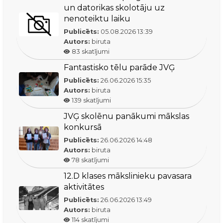
un datorikas skolotāju uz
nenoteiktu laiku
Publicēts:
05.08.2026
13:39
Autors:
biruta
83
skatījumi
Fantastisko tēlu parāde JVĢ
Publicēts:
26.06.2026
15:35
Autors:
biruta
139
skatījumi
JVĢ skolēnu panākumi mākslas
konkursā
Publicēts:
26.06.2026
14:48
Autors:
biruta
78
skatījumi
12.D klases mākslinieku pavasara
aktivitātes
Publicēts:
26.06.2026
13:49
Autors:
biruta
114
skatījumi