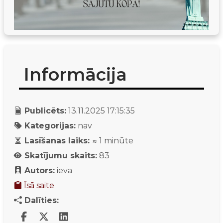
Informācija
Publicēts:
13.11.2025 17:15:35
Kategorijas:
nav
Lasīšanas laiks:
≈
1
minūte
Skatījumu skaits:
83
Autors:
ieva
Īsā saite
Dalīties: