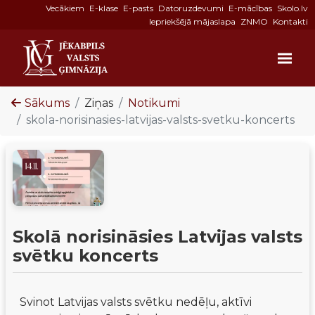
Vecākiem
E-klase
E-pasts
Datoruzdevumi
E-mācības
Skolo.lv
Iepriekšējā mājaslapa
ZNMO
Kontakti
Sākums
Ziņas
Notikumi
skola-norisinasies-latvijas-valsts-svetku-koncerts
Skolā norisināsies Latvijas valsts
svētku koncerts
Svinot Latvijas valsts svētku nedēļu, aktīvi 