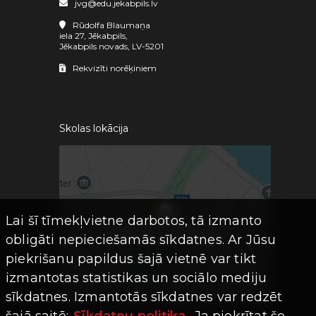
jvg@edu.jekabpils.lv
Rūdolfa Blaumaņa
iela 27, Jēkabpils,
Jēkabpils novads, LV-5201
Rekvizīti norēķiniem
Skolas lokācija
Lai šī tīmekļvietne darbotos, tā izmanto
obligāti nepieciešamās sīkdatnes. Ar Jūsu
piekrišanu papildus šajā vietnē var tikt
izmantotas statistikas un sociālo mediju
sīkdatnes. Izmantotās sīkdatnes var redzēt