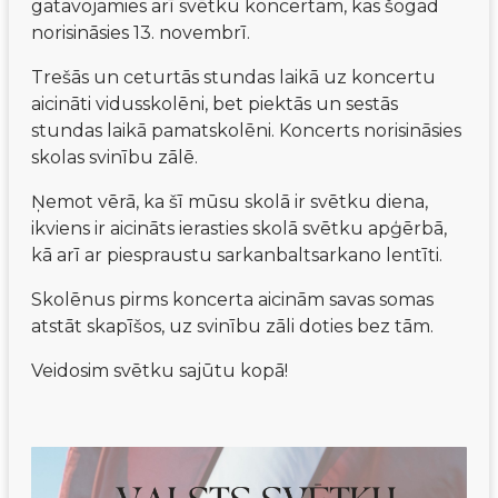
gatavojamies arī svētku koncertam, kas šogad 
norisināsies 13. novembrī.
Trešās un ceturtās stundas laikā uz koncertu 
aicināti vidusskolēni, bet piektās un sestās 
stundas laikā pamatskolēni. Koncerts norisināsies 
skolas svinību zālē.
Ņemot vērā, ka šī mūsu skolā ir svētku diena, 
ikviens ir aicināts ierasties skolā svētku apģērbā, 
kā arī ar piespraustu sarkanbaltsarkano lentīti.
Skolēnus pirms koncerta aicinām savas somas 
atstāt skapīšos, uz svinību zāli doties bez tām.
Veidosim svētku sajūtu kopā!