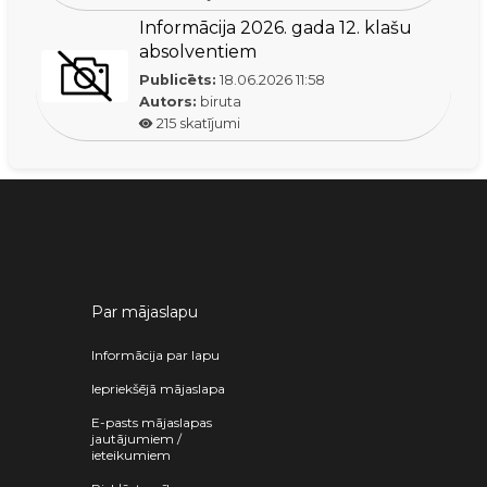
Informācija 2026. gada 12. klašu
absolventiem
Publicēts:
18.06.2026
11:58
Autors:
biruta
215
skatījumi
Par mājaslapu
Informācija par lapu
Iepriekšējā mājaslapa
E-pasts mājaslapas
jautājumiem /
ieteikumiem