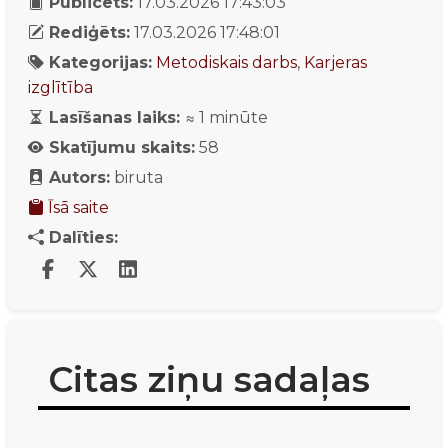
Publicēts:
17.03.2026 17:43:03
Rediģēts:
17.03.2026 17:48:01
Kategorijas:
Metodiskais darbs
,
Karjeras
izglītība
Lasīšanas laiks:
≈
1
minūte
Skatījumu skaits:
58
Autors:
biruta
Īsā saite
Dalīties:
Citas ziņu sadaļas