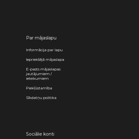
Par mājaslapu
Informācija par lapu
Iepriekšējā mājaslapa
E-pasts mājaslapas
jautājumiem /
ieteikumiem
Piekļūstamība
Sīkdatņu politika
Sociālie konti