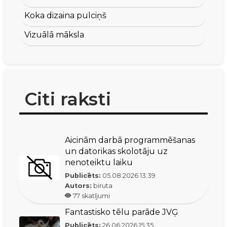
Koka dizaina pulciņš
Vizuālā māksla
Citi raksti
Aicinām darbā programmēšanas
un datorikas skolotāju uz
nenoteiktu laiku
Publicēts:
05.08.2026
13:39
Autors:
biruta
77
skatījumi
Fantastisko tēlu parāde JVĢ
Publicēts:
26.06.2026
15:35