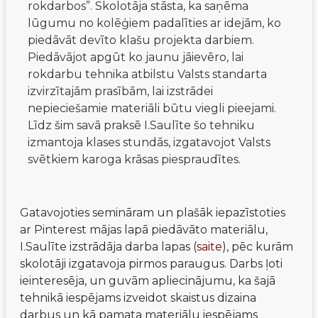
rokdarbos”. Skolotāja stāsta, ka saņēma
lūgumu no kolēģiem padalīties ar idejām, ko
piedāvāt devīto klašu projekta darbiem.
Piedāvājot apgūt ko jaunu jāievēro, lai
rokdarbu tehnika atbilstu Valsts standarta
izvirzītajām prasībām, lai izstrādei
nepieciešamie materiāli būtu viegli pieejami.
Līdz šim savā praksē I.Saulīte šo tehniku
izmantoja klases stundās, izgatavojot Valsts
svētkiem karoga krāsas piespraudītes.
Gatavojoties semināram un plašāk iepazīstoties 
ar Pinterest mājas lapā piedāvāto materiālu, 
I.Saulīte izstrādāja darba lapas (
saite
), pēc kurām 
skolotāji izgatavoja pirmos paraugus. Darbs ļoti 
ieinteresēja, un guvām apliecinājumu, ka šajā 
tehnikā iespējams izveidot skaistus dizaina 
darbus un kā pamata materiālu iespējams 