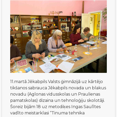
11.martā Jēkabpils Valsts ģimnāzijā uz kārtējo
tikšanos sabrauca Jēkabpils novada un blakus
novadu (Aglonas vidusskolas un Praulienas
pamatskolas) dizaina un tehnoloģiju skolotāji.
Šoreiz bijām 18 uz metodiķes Ingas Saulītes
vadīto meistarklasi “Tinuma tehnika