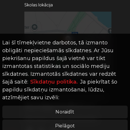
Skolas lokācija
Lai šī tīmekļvietne darbotos, tā izmanto
obligāti nepieciešamās sīkdatnes. Ar Jūsu
piekrišanu papildus šajā vietnē var tikt
izmantotas statistikas un sociālo mediju
sīkdatnes. Izmantotās sīkdatnes var redzēt
šajā saitē:
Sīkdatņu politika.
Ja piekrītat šo
papildu sīkdatņu izmantošanai, lūdzu,
atzīmējiet savu izvēli:
Visas tiesības aizsargātas ©
Limro
Studios
|
2026
Noraidīt
Mājaslapas versija -
202607241755
Pielāgot