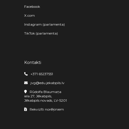
Facebook
X.com
Instagram (parlamenta)
TikTok (parlamenta)
Kontakti
+371 65237551
jvg@edu.jekabpils.lv
Rūdolfa Blaumaņa
iela 27, Jēkabpils,
Jēkabpils novads, LV-5201
Rekvizīti norēķiniem