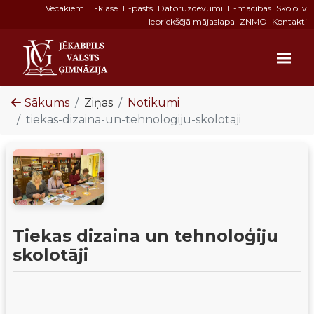
Vecākiem
E-klase
E-pasts
Datoruzdevumi
E-mācības
Skolo.lv
Iepriekšējā mājaslapa
ZNMO
Kontakti
Sākums
Ziņas
Notikumi
tiekas-dizaina-un-tehnologiju-skolotaji
Tiekas dizaina un tehnoloģiju
skolotāji