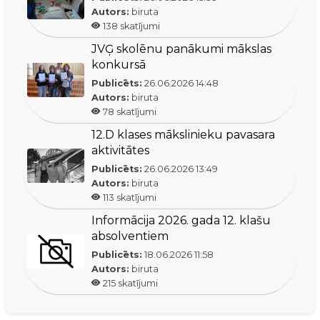
Autors:
biruta
138
skatījumi
JVĢ skolēnu panākumi mākslas
konkursā
Publicēts:
26.06.2026
14:48
Autors:
biruta
78
skatījumi
12.D klases mākslinieku pavasara
aktivitātes
Publicēts:
26.06.2026
13:49
Autors:
biruta
113
skatījumi
Informācija 2026. gada 12. klašu
absolventiem
Publicēts:
18.06.2026
11:58
Autors:
biruta
215
skatījumi