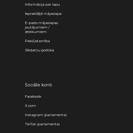
Informācija par lapu
Iepriekšējā mājaslapa
E-pasts mājaslapas
jautājumiem /
ieteikumiem
Piekļūstamība
Sīkdatņu politika
Sociālie konti
Facebook
X.com
Instagram (parlamenta)
TikTok (parlamenta)