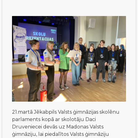
21.martā Jēkabpils Valsts ģimnāzijas skolēnu
parlaments kopā ar skolotāju Daci
Druveniecei devās uz Madonas Valsts
ģimnāziju, lai piedalītos Valsts ģimnāziju