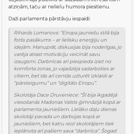
atziņām, taču ar nelielu humora piesitienu.
Daži parlamenta pārstāvju iespaidi:
Rihards Lomanovs: “Eiropa jauniešu stilā bija 
foršs pasākums – ar lielisku enerģiju un 
idejām. Manuprāt, diskusijas bija noderīgas, jo 
varēja atrast motivāciju veicināt savu 
izaugsmi. Darbnīcas arī piespieda iziet no 
komforta zonas, jo vajadzēja sadarboties ar 
citiem, bet tās arī centās uzturēt izklaidi ar 
“pārsteigumu” un “digitālo Eiropu”.
Skolotāja Dace Druveniece: “Šī bija ikgadējā 
viesošanās Madonas Valsts ģimnāzijā kopā ar 
parlamenta jauniešiem. Lielāko daļu dienas 
skolotāji pavada un darbojas kopā ar 
jauniešiem, bet katru reizi skolotājiem tiek 
ieplānota arī pašiem sava “darbnīca”. Šogad 