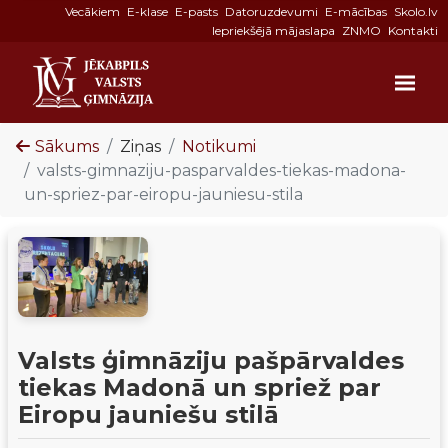
Vecākiem
E-klase
E-pasts
Datoruzdevumi
E-mācības
Skolo.lv
Iepriekšējā mājaslapa
ZNMO
Kontakti
Sākums
Ziņas
Notikumi
valsts-gimnaziju-pasparvaldes-tiekas-madona-
un-spriez-par-eiropu-jauniesu-stila
Valsts ģimnāziju pašpārvaldes
tiekas Madonā un spriež par
Eiropu jauniešu stilā