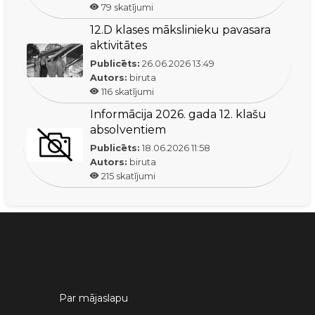
79
skatījumi
12.D klases mākslinieku pavasara
aktivitātes
Publicēts:
26.06.2026
13:49
Autors:
biruta
116
skatījumi
Informācija 2026. gada 12. klašu
absolventiem
Publicēts:
18.06.2026
11:58
Autors:
biruta
215
skatījumi
Par mājaslapu