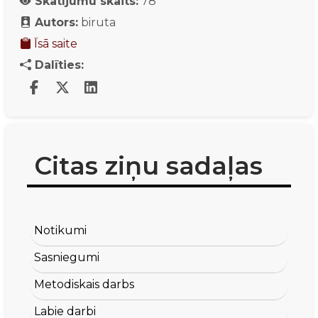
Skatījumu skaits:
78
Autors:
biruta
Īsā saite
Dalīties:
Citas ziņu sadaļas
Notikumi
Sasniegumi
Metodiskais darbs
Labie darbi