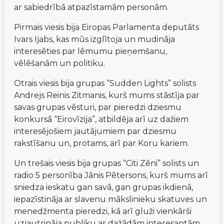
ar sabiedrībā atpazīstamām personām.
Pirmais viesis bija Eiropas Parlamenta deputāts 
Ivars Ijabs, kas mūs izglītoja un mudināja 
interesēties par lēmumu pieņemšanu, 
vēlēšanām un politiku.
Otrais viesis bija grupas “Sudden Lights” solists 
Andrejs Reinis Zitmanis, kurš mums stāstīja par 
savas grupas vēsturi, par pieredzi dziesmu 
konkursā “Eirovīzija”, atbildēja arī uz dažiem 
interesējošiem jautājumiem par dziesmu 
rakstīšanu un, protams, arī par Koru kariem.
Un trešais viesis bija grupas “Citi Zēni” solists un 
radio 5 personība Jānis Pētersons, kurš mums arī 
sniedza ieskatu gan savā, gan grupas ikdienā, 
iepazīstināja ar slavenu mākslinieku skatuves un 
menedžmenta pieredzi, kā arī gluži vienkārši 
uzjautrināja publiku ar dažādām interesantām 