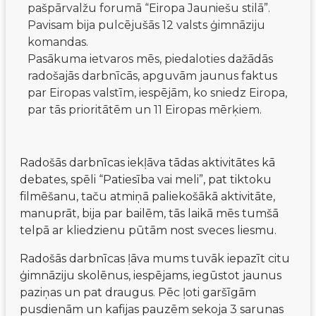
pašpārvalžu forumā “Eiropa Jauniešu stilā”.
Pavisam bija pulcējušās 12 valsts ģimnāziju
komandas.
Pasākuma ietvaros mēs, piedaloties dažādās
radošajās darbnīcās, apguvām jaunus faktus
par Eiropas valstīm, iespējām, ko sniedz Eiropa,
par tās prioritātēm un 11 Eiropas mērķiem.
Radošās darbnīcas iekļāva tādas aktivitātes kā 
debates, spēli “Patiesība vai meli”, pat tiktoku 
filmēšanu, taču atmiņā paliekošākā aktivitāte, 
manuprāt, bija par bailēm, tās laikā mēs tumšā 
telpā ar kliedzienu pūtām nost sveces liesmu.
Radošās darbnīcas ļāva mums tuvāk iepazīt citu 
ģimnāziju skolēnus, iespējams, iegūstot jaunus 
paziņas un pat draugus. Pēc ļoti garšīgām 
pusdienām un kafijas pauzēm sekoja 3 sarunas 