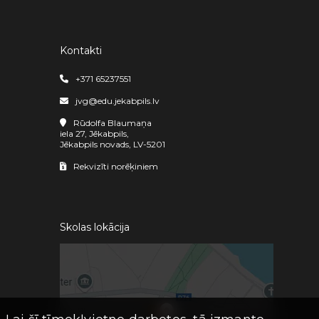
Kontakti
+371 65237551
jvg@edu.jekabpils.lv
Rūdolfa Blaumaņa
iela 27, Jēkabpils,
Jēkabpils novads, LV-5201
Rekvizīti norēķiniem
Skolas lokācija