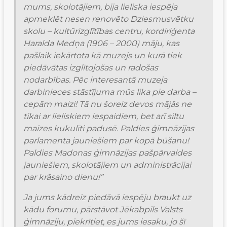
mums, skolotājiem, bija lieliska iespēja 
apmeklēt nesen renovēto Dziesmusvētku 
skolu – kultūrizglītības centru, kordiriģenta 
Haralda Medņa (1906 – 2000) māju, kas 
pašlaik iekārtota kā muzejs un kurā tiek 
piedāvātas izglītojošas un radošas 
nodarbības. Pēc interesantā muzeja 
darbinieces stāstījuma mūs lika pie darba – 
cepām maizi! Tā nu šoreiz devos mājās ne 
tikai ar lieliskiem iespaidiem, bet arī siltu 
maizes kukulīti padusē. Paldies ģimnāzijas 
parlamenta jauniešiem par kopā būšanu! 
Paldies Madonas ģimnāzijas pašpārvaldes 
jauniešiem, skolotājiem un administrācijai 
par krāsaino dienu!”
Ja jums kādreiz piedāvā iespēju braukt uz 
kādu forumu, pārstāvot Jēkabpils Valsts 
ģimnāziju, piekrītiet, es jums iesaku, jo šī 