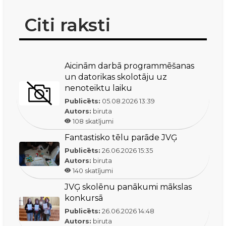
Citi raksti
Aicinām darbā programmēšanas
un datorikas skolotāju uz
nenoteiktu laiku
Publicēts:
05.08.2026
13:39
Autors:
biruta
108
skatījumi
Fantastisko tēlu parāde JVĢ
Publicēts:
26.06.2026
15:35
Autors:
biruta
140
skatījumi
JVĢ skolēnu panākumi mākslas
konkursā
Publicēts:
26.06.2026
14:48
Autors:
biruta