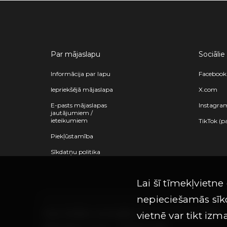
Par mājaslapu
Sociālie
Informācija par lapu
Facebook
Iepriekšējā mājaslapa
X.com
E-pasts mājaslapas
Instagra
jautājumiem /
ieteikumiem
TikTok (p
Piekļūstamība
Sīkdatņu politika
Lai šī tīmekļvietne
nepieciešamās sīkd
Visas tiesības aizsargātas ©
Limro Studios
|
2026
vietnē var tikt izm