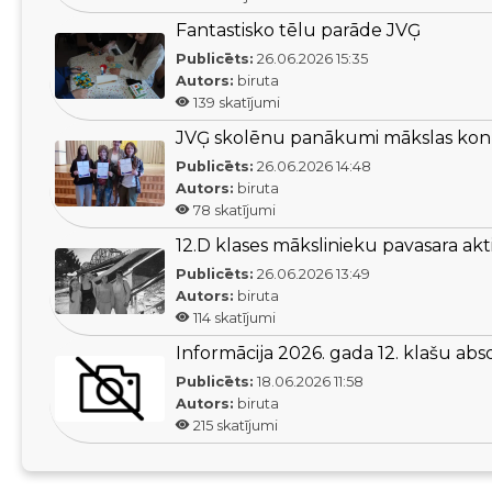
Fantastisko tēlu parāde JVĢ
Publicēts:
26.06.2026
15:35
Autors:
biruta
139
skatījumi
JVĢ skolēnu panākumi mākslas kon
Publicēts:
26.06.2026
14:48
Autors:
biruta
78
skatījumi
12.D klases mākslinieku pavasara akti
Publicēts:
26.06.2026
13:49
Autors:
biruta
114
skatījumi
Informācija 2026. gada 12. klašu ab
Publicēts:
18.06.2026
11:58
Autors:
biruta
215
skatījumi