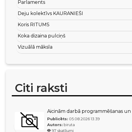
Parlaments
Deju kolektīvs KAURANIEŠI
Koris RITUMS
Koka dizaina pulciņš
Vizuālā māksla
Citi raksti
Aicinām darbā programmēšanas un d
Publicēts:
05.08.2026
13:39
Autors:
biruta
97
skatījumi