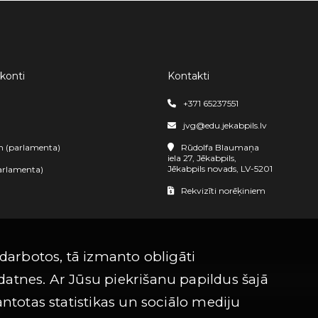
 konti
Kontakti
+371 65237551
jvg@edu.jekabpils.lv
m (parlamenta)
Rūdolfa Blaumaņa
iela 27, Jēkabpils,
Jēkabpils novads, LV-5201
arlamenta)
Rekvizīti norēķiniem
 darbotos, tā izmanto obligāti
atnes. Ar Jūsu piekrišanu papildus šajā
antotas statistikas un sociālo mediju