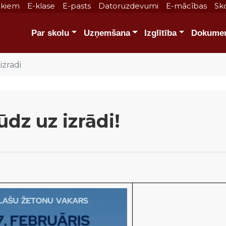
ākiem
E-klase
E-pasts
Datoruzdevumi
E-mācības
Sko
Par skolu
Uzņemšana
Izglītība
Dokumen
izradi
ūdz uz izrādi!