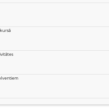
kursā
vitātes
solventiem