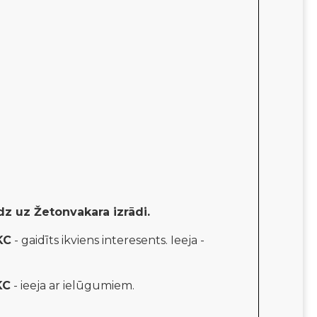
ūdz uz Žetonvakara izrādi.
KC
- gaidīts ikviens interesents. Ieeja -
KC
- ieeja ar ielūgumiem.