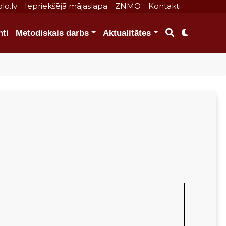
lo.lv
Iepriekšējā mājaslapa
ZNMO
Kontakti
ti
Metodiskais darbs
Aktualitātes