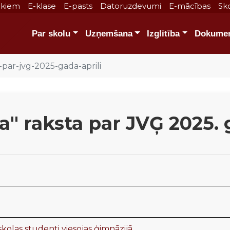
ākiem
E-klase
E-pasts
Datoruzdevumi
E-mācības
Sko
Par skolu
Uzņemšana
Izglītība
Dokumen
-par-jvg-2025-gada-aprili
" raksta par JVĢ 2025. g
olas studenti viesojas ģimnāzijā