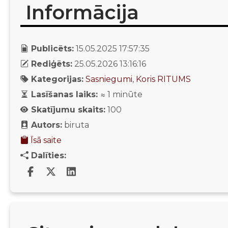
Informācija
Publicēts:
15.05.2025 17:57:35
Rediģēts:
25.05.2026 13:16:16
Kategorijas:
Sasniegumi
,
Koris RITUMS
Lasīšanas laiks:
≈
1
minūte
Skatījumu skaits:
100
Autors:
biruta
Īsā saite
Dalīties: