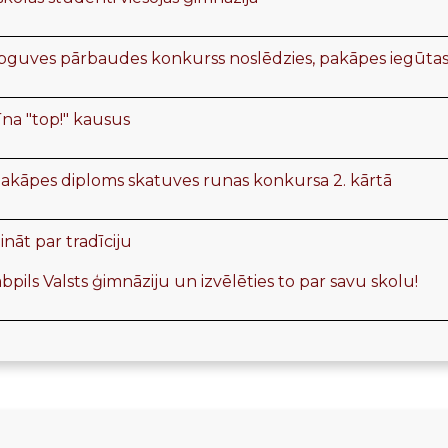
pguves pārbaudes konkurss noslēdzies, pakāpes iegūta
cīna "top!" kausus
pakāpes diploms skatuves runas konkursa 2. kārtā
nāt par tradīciju
bpils Valsts ģimnāziju un izvēlēties to par savu skolu!