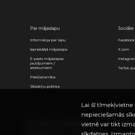
Par mājaslapu
Sociālie
Informācija par lapu
Facebook
Iepriekšējā mājaslapa
X.com
E-pasts mājaslapas
Instagra
jautājumiem /
ieteikumiem
TikTok (p
Piekļūstamība
Sīkdatņu politika
Lai šī tīmekļvietne
nepieciešamās sīkd
Visas tiesības aizsargātas ©
Limro Studios
|
2026
vietnē var tikt izm
Mājaslapas versija -
202607241755
sīkdatnes. Izmantot