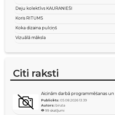
Deju kolektīvs KAURANIEŠI
Koris RITUMS
Koka dizaina pulciņš
Vizuālā māksla
Citi raksti
Aicinām darbā programmēšanas un d
Publicēts:
05.08.2026
13:39
Autors:
biruta
99
skatījumi