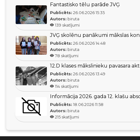
Fantastisko tēlu parāde JVĢ
Publicēts:
26.06.2026
15:35
Autors:
biruta
139
skatījumi
JVĢ skolēnu panākumi mākslas kon
Publicēts:
26.06.2026
14:48
Autors:
biruta
78
skatījumi
12.D klases mākslinieku pavasara akti
Publicēts:
26.06.2026
13:49
Autors:
biruta
114
skatījumi
Informācija 2026. gada 12. klašu ab
Publicēts:
18.06.2026
11:58
Autors:
biruta
215
skatījumi