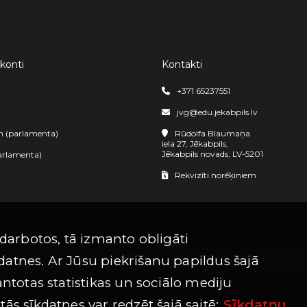
 konti
Kontakti
+371 65237551
jvg@edu.jekabpils.lv
m (parlamenta)
Rūdolfa Blaumaņa
iela 27, Jēkabpils,
Jēkabpils novads, LV-5201
arlamenta)
Rekvizīti norēķiniem
 darbotos, tā izmanto obligāti
atnes. Ar Jūsu piekrišanu papildus šajā
antotas statistikas un sociālo mediju
ās sīkdatnes var redzēt šajā saitē:
Sīkdatņu