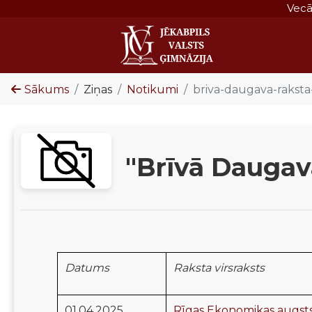
Vec
Sākums
Ziņas
Notikumi
briva-daugava-raksta
"Brīvā Daugava
Datums
Raksta virsraksts
01.04.2025.
Rīgas Ekonomikas augstsk