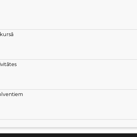
kursā
vitātes
solventiem