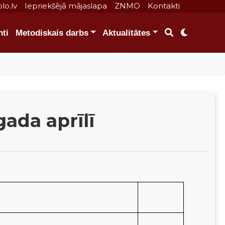
lo.lv
Iepriekšējā mājaslapa
ZNMO
Kontakti
ti
Metodiskais darbs
Aktualitātes
ada aprīlī