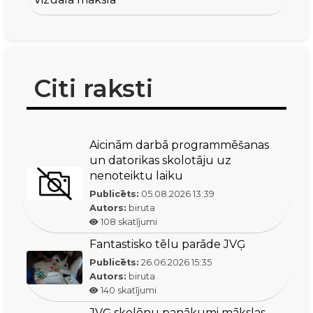
Citi raksti
Aicinām darbā programmēšanas
un datorikas skolotāju uz
nenoteiktu laiku
Publicēts:
05.08.2026
13:39
Autors:
biruta
108
skatījumi
Fantastisko tēlu parāde JVĢ
Publicēts:
26.06.2026
15:35
Autors:
biruta
140
skatījumi
JVĢ skolēnu panākumi mākslas