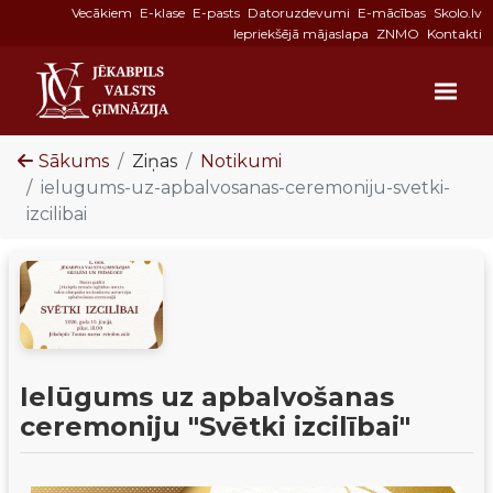
Vecākiem
E-klase
E-pasts
Datoruzdevumi
E-mācības
Skolo.lv
Iepriekšējā mājaslapa
ZNMO
Kontakti
Sākums
Ziņas
Notikumi
ielugums-uz-apbalvosanas-ceremoniju-svetki-
izcilibai
Ielūgums uz apbalvošanas
ceremoniju "Svētki izcilībai"