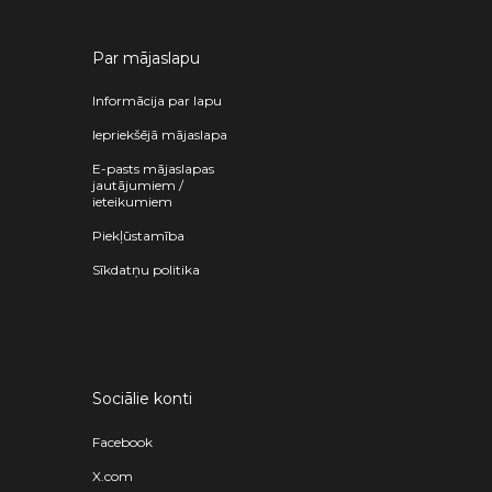
Par mājaslapu
Informācija par lapu
Iepriekšējā mājaslapa
E-pasts mājaslapas
jautājumiem /
ieteikumiem
Piekļūstamība
Sīkdatņu politika
Sociālie konti
Facebook
X.com