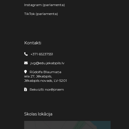
Instagram (parlamenta)
TikTok (parlamenta)
Kontakti
+371 65237551
jvg@edu.jekabpils.lv
Rūdolfa Blaumaņa
iela 27, Jēkabpils,
Jēkabpils novads, LV-5201
Rekvizīti norēķiniem
Skolas lokācija