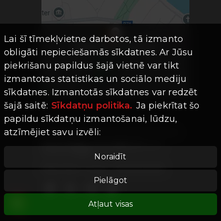
Lai šī tīmekļvietne darbotos, tā izmanto
obligāti nepieciešamās sīkdatnes. Ar Jūsu
piekrišanu papildus šajā vietnē var tikt
izmantotas statistikas un sociālo mediju
sīkdatnes. Izmantotās sīkdatnes var redzēt
šajā saitē:
Sīkdatņu politika.
Ja piekrītat šo
papildu sīkdatņu izmantošanai, lūdzu,
atzīmējiet savu izvēli:
Visas tiesības aizsargātas ©
Limro
Studios
|
2026
Noraidīt
Mājaslapas versija -
202607241755
Pielāgot
Atļaut visas