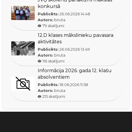
konkursā
Publicēts:
26.06.2026
14:48
Autors:
biruta
79
skatījumi
12.D klases mākslinieku pavasara
aktivitātes
Publicēts:
26.06.2026
13:49
Autors:
biruta
116
skatījumi
Informācija 2026. gada 12. klašu
absolventiem
Publicēts:
18.06.2026
11:58
Autors:
biruta
215
skatījumi