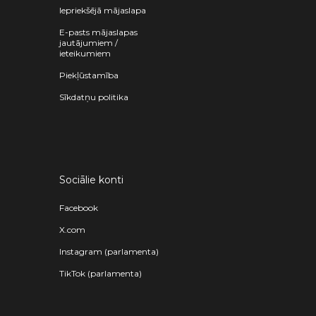
Iepriekšējā mājaslapa
E-pasts mājaslapas
jautājumiem /
ieteikumiem
Piekļūstamība
Sīkdatņu politika
Sociālie konti
Facebook
X.com
Instagram (parlamenta)
TikTok (parlamenta)