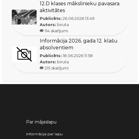
12.D klases mākslinieku pavasara
aktivitātes
Publicēts:
26.06.2026
13:49
Autors:
biruta
114
skatījumi
Informācija 2026. gada 12. klašu
absolventiem
Publicēts:
18.06.2026
11:58
Autors:
biruta
215
skatījumi
Par mājaslapu
Informācija par lapu