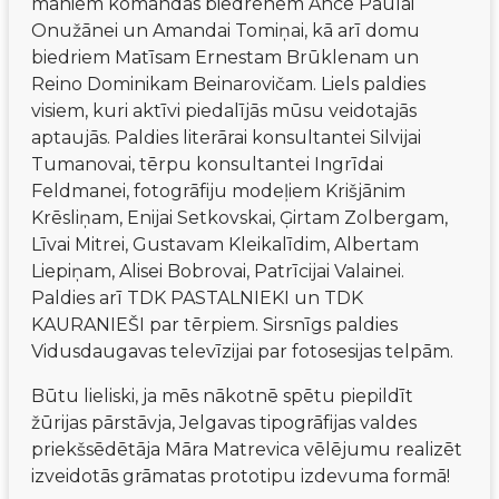
maniem komandas biedrenēm Ance Paulai 
Onužānei un Amandai Tomiņai, kā arī domu 
biedriem Matīsam Ernestam Brūklenam un 
Reino Dominikam Beinarovičam. Liels paldies 
visiem, kuri aktīvi piedalījās mūsu veidotajās 
aptaujās. Paldies literārai konsultantei Silvijai 
Tumanovai, tērpu konsultantei Ingrīdai 
Feldmanei, fotogrāfiju modeļiem Krišjānim 
Krēsliņam, Enijai Setkovskai, Ģirtam Zolbergam, 
Līvai Mitrei, Gustavam Kleikalīdim, Albertam 
Liepiņam, Alisei Bobrovai, Patrīcijai Valainei. 
Paldies arī TDK PASTALNIEKI un TDK 
KAURANIEŠI par tērpiem. Sirsnīgs paldies 
Vidusdaugavas televīzijai par fotosesijas telpām.
Būtu lieliski, ja mēs nākotnē spētu piepildīt 
žūrijas pārstāvja, Jelgavas tipogrāfijas valdes 
priekšsēdētāja Māra Matrevica vēlējumu realizēt 
izveidotās grāmatas prototipu izdevuma formā!