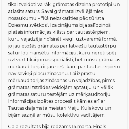
tika izveidoti vairāki grāmatas dizaina prototipi un 
atlasīts saturs. Savai grāmatai izvēlējāmies 
nosaukumu – "Kā neizskatīties pēc tūrista 
Dziesmu svētkos". Izaicinājums bija salīdzinoši 
plašais informācijas klāsts par tautastērpiem, 
kuru vajadzēja noīsināt viegli uztveramā formā, 
jo jau esošās grāmatas par latviešu tautastērpu 
satur ļoti niansētu informāciju, kuru nereti spēj 
uztvert tikai jomas speciālisti, bet mūsu grāmatas 
mērķauditorija ir jaunieši, kam par tautastērpiem 
nav sevišķi plašu zināšanu. Lai izprastu 
mērķauditorijas zināšanas un vajadzības, pirms 
grāmatas izstrādes veidojām aptauju un vēlāk 
grāmatas saturu testējām uz mērķauditoriju. 
Informācijas izpētes procesā tikāmies arī ar 
Tautas daiļamata meistari Maiju Kulakovu un 
bijām saziņā ar mūsu kolektīvu vadītājiem.
Gala rezultāts bija redzams 14.martā. Fināls 