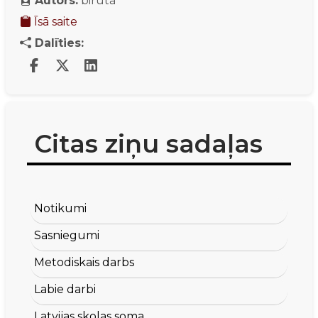
Autors:
biruta
Īsā saite
Dalīties:
Citas ziņu sadaļas
Notikumi
Sasniegumi
Metodiskais darbs
Labie darbi
Latvijas skolas soma