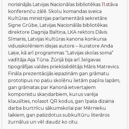
norisinājās Latvijas Nacionālas bibliotēkas 
11.st
āva 
konferenču zālē. Skolu komandas sveica 
Kultūras ministrijas parlamentārā sekretāre 
Signe Grūbe, Latvijas Nacionālās bibliotēkas 
direktore Dagnija Baltiņa, LKA rektors Dāvis 
Sīmanis, Latvijas Kultūras kanona konkursa 
vidusskolēniem idejas autore – kuratore Anda 
Laķe, kā arī programmas “Latvijas skolas soma” 
vadītāja Aija Tūna. Žūrijā bija arī Jelgavas 
tipogrāfijas valdes priekšsēdētājs Māris Matrevics. 
Fināla prezentācijās iepazinām gan grāmatu 
prototipus no pašu skolēnu lietām papīra lapām, 
gan grāmatas par Kanonā ietvertajiem 
komponistu skaņdarbiem, kurus varēja 
klausīties, nolasot QR kodus, gan īpaša dizaina 
darba burtnīcu sākumskolai par Mērnieku 
laikiem, gan pašizdotus subkultūru literāros 
žurnālus un vēl daudz ko citu.