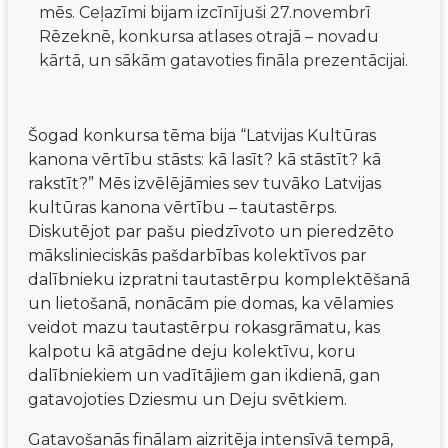
mēs. Ceļazīmi bijam izcīnījuši 27.novembrī
Rēzeknē, konkursa atlases otrajā – novadu
kārtā, un sākām gatavoties fināla prezentācijai.
Šogad konkursa tēma bija “Latvijas Kultūras 
kanona vērtību stāsts: kā lasīt? kā stāstīt? kā 
rakstīt?” Mēs izvēlējāmies sev tuvāko Latvijas 
kultūras kanona vērtību – tautastērps. 
Diskutējot par pašu piedzīvoto un pieredzēto 
mākslinieciskās pašdarbības kolektīvos par 
dalībnieku izpratni tautastērpu komplektēšanā 
un lietošanā, nonācām pie domas, ka vēlamies 
veidot mazu tautastērpu rokasgrāmatu, kas 
kalpotu kā atgādne deju kolektīvu, koru 
dalībniekiem un vadītājiem gan ikdienā, gan 
gatavojoties Dziesmu un Deju svētkiem.
Gatavošanās finālam aizritēja intensīvā tempā, 