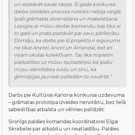
un aizstāvēt savas idejas. Šī gada konkursa 
darba izstrādes process noteikti nebija viegls, 
īpaši grāmatas dizainēšana un maketēšana. 
Lepojos ar mūsu skolas komandu, kas tika ar 
to galā un prata pastāvēt par savu pārliecību. 
Domāju, ka darbs pie šī projekta ir ieguvums 
ne tikai Anetei, Ancei un Amandai, bet arī 
visam skolas kolektīvam. Tas lika nopietni 
paskatīties uz mūsu tautastērpu kā īpašu 
mūsu identitātes kodu un zinu, ka 
ģimnāzijas jaunieši patiešām to novērtē.”
Darbs pie Kultūras Kanona konkursa uzdevuma 
– grāmatas prototipa izveides nenotiktu, bez lielā 
sabiedrības atbalsta un vēlmes palīdzēt:
Sirsnīgs paldies komandas koordinatorei Elgai 
Skrebelei par atbalstu un neatlaidību. Paldies 