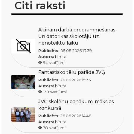
Citi raksti
Aicinām darbā programmēšanas
un datorikas skolotāju uz
nenoteiktu laiku
Publicēts:
05.08.2026
13:39
Autors:
biruta
94
skatījumi
Fantastisko tēlu parāde JVĢ
Publicēts:
26.06.2026
15:35
Autors:
biruta
139
skatījumi
JVĢ skolēnu panākumi mākslas
konkursā
Publicēts:
26.06.2026
14:48
Autors:
biruta
78
skatījumi