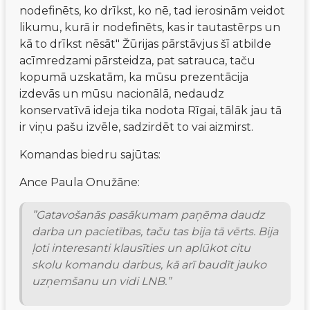
nodefinēts, ko drīkst, ko nē, tad ierosinām veidot 
likumu, kurā ir nodefinēts, kas ir tautastērps un 
kā to drīkst nēsāt" Žūrijas pārstāvjus šī atbilde 
acīmredzami pārsteidza, pat satrauca, taču 
kopumā uzskatām, ka mūsu prezentācija 
izdevās un mūsu nacionālā, nedaudz 
konservatīvā ideja tika nodota Rīgai, tālāk jau tā 
ir viņu pašu izvēle, sadzirdēt to vai aizmirst.
Komandas biedru sajūtas:
Ance Paula Onužāne:
”Gatavošanās pasākumam paņēma daudz 
darba un pacietības, taču tas bija tā vērts. Bija 
ļoti interesanti klausīties un aplūkot citu 
skolu komandu darbus, kā arī baudīt jauko 
uzņemšanu un vidi LNB.”