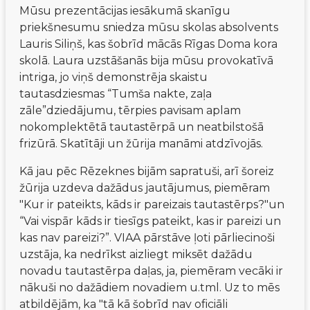
Mūsu prezentācijas iesākumā skanīgu 
priekšnesumu sniedza mūsu skolas absolvents 
Lauris Siliņš, kas šobrīd mācās Rīgas Doma kora 
skolā. Laura uzstāšanās bija mūsu provokatīvā 
intriga, jo viņš demonstrēja skaistu 
tautasdziesmas “Tumša nakte, zaļa 
zāle”dziedājumu, tērpies pavisam aplam 
nokomplektētā tautastērpā un neatbilstošā 
frizūrā. Skatītāji un žūrija manāmi atdzīvojās.
Kā jau pēc Rēzeknes bijām sapratuši, arī šoreiz 
žūrija uzdeva dažādus jautājumus, piemēram 
"Kur ir pateikts, kāds ir pareizais tautastērps?"un 
“Vai vispār kāds ir tiesīgs pateikt, kas ir pareizi un 
kas nav pareizi?”. VIAA pārstāve ļoti pārliecinoši 
uzstāja, ka nedrīkst aizliegt miksēt dažādu 
novadu tautastērpa daļas, ja, piemēram vecāki ir 
nākuši no dažādiem novadiem u.tml. Uz to mēs 
atbildējām, ka "tā kā šobrīd nav oficiāli 