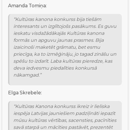
Amanda Tomiņa:
“Kultūras kanona konkurss bija tiešām 
interesants un izglītojošs pasākums. Es guvu 
ieskatu visdažādākajās Kultūras kanona 
formās un apguvu jaunas prasmes. Bija 
izaicinoši maketēt grāmatu, bet esmu 
priecīga, ka to izmēģināju, jo tagad zināšu un 
spēšu to izdarīt. Laba kultūras pieredze, kas 
deva iedvesmu piedalīties konkursā 
nākamgad.”
Elga Skrebele:
“Kultūras Kanona konkurss ikreiz ir lieliska 
iespēja Latvijas jauniešiem padziļināti iepazīt 
mūsu kultūras vērtības, sacensties, pacīnīties 
savā starpā un mācīties pastāvēt, prezentēt 