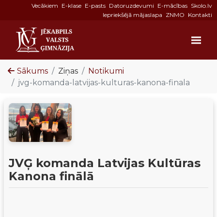
Vecākiem
E-klase
E-pasts
Datoruzdevumi
E-mācības
Skolo.lv
Iepriekšējā mājaslapa
ZNMO
Kontakti
Sākums
Ziņas
Notikumi
jvg-komanda-latvijas-kulturas-kanona-finala
JVĢ komanda Latvijas Kultūras
Kanona finālā