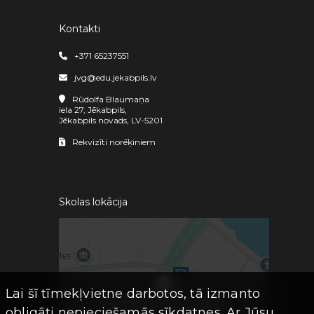
Kontakti
+371 65237551
jvg@edu.jekabpils.lv
Rūdolfa Blaumaņa
iela 27, Jēkabpils,
Jēkabpils novads, LV-5201
Rekvizīti norēķiniem
Skolas lokācija
Lai šī tīmekļvietne darbotos, tā izmanto
obligāti nepieciešamās sīkdatnes. Ar Jūsu