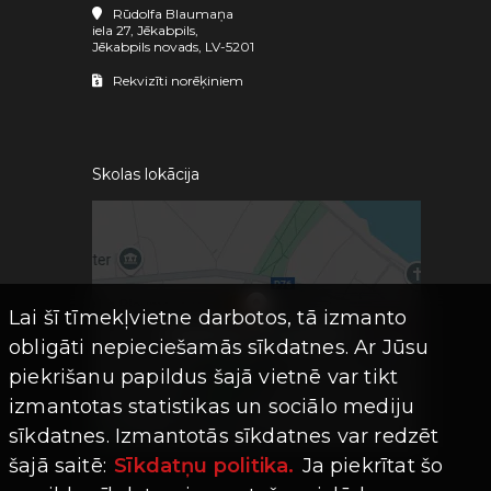
Rūdolfa Blaumaņa
iela 27, Jēkabpils,
Jēkabpils novads, LV-5201
Rekvizīti norēķiniem
Skolas lokācija
Lai šī tīmekļvietne darbotos, tā izmanto
obligāti nepieciešamās sīkdatnes. Ar Jūsu
piekrišanu papildus šajā vietnē var tikt
izmantotas statistikas un sociālo mediju
sīkdatnes. Izmantotās sīkdatnes var redzēt
šajā saitē:
Sīkdatņu politika.
Ja piekrītat šo