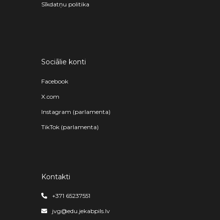
Sīkdatņu politika
Sociālie konti
Facebook
X.com
Instagram (parlamenta)
TikTok (parlamenta)
Kontakti
+371 65237551
jvg@edu.jekabpils.lv