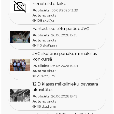
nenoteiktu laiku
Publicēts:
05.08.2026
13:39
Autors:
biruta
108
skatījumi
Fantastisko tēlu parāde JVĢ
Publicēts:
26.06.2026
15:35
Autors:
biruta
140
skatījumi
JVĢ skolēnu panākumi mākslas
konkursā
Publicēts:
26.06.2026
14:48
Autors:
biruta
79
skatījumi
12.D klases mākslinieku pavasara
aktivitātes
Publicēts:
26.06.2026
13:49
Autors:
biruta
116
skatījumi