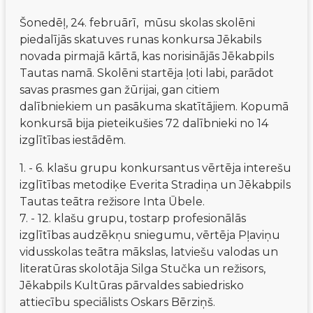
Šonedēļ, 24. februārī,  mūsu skolas skolēni 
piedalījās skatuves runas konkursa Jēkabils 
novada pirmajā kārtā, kas norisinājās Jēkabpils 
Tautas namā. Skolēni startēja ļoti labi, parādot 
savas prasmes gan žūrijai, gan citiem 
dalībniekiem un pasākuma skatītājiem. Kopumā 
konkursā
 bija pieteikušies 72 dalībnieki no 14 
izglītības iestādēm.
1. - 6. klašu grupu konkursantus vērtēja interešu 
izglītības metodiķe Everita Stradiņa un Jēkabpils 
Tautas teātra režisore Inta Ūbele.
7. - 12. klašu grupu, tostarp profesionālās 
izglītības audzēkņu sniegumu, vērtēja Pļaviņu 
vidusskolas teātra mākslas, latviešu valodas un 
literatūras skolotāja Silga Stučka un režisors, 
Jēkabpils Kultūras pārvaldes sabiedrisko 
attiecību speciālists Oskars Bērziņš.