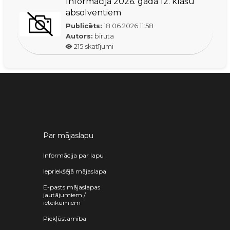
Informācija 2026. gada 12. klašu
absolventiem
Publicēts:
18.06.2026
11:58
Autors:
biruta
215
skatījumi
Par mājaslapu
Informācija par lapu
Iepriekšējā mājaslapa
E-pasts mājaslapas
jautājumiem /
ieteikumiem
Piekļūstamība