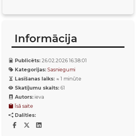
Informācija
Publicēts:
26.02.2026 16:38:01
Kategorijas:
Sasniegumi
Lasīšanas laiks:
≈
1
minūte
Skatījumu skaits:
61
Autors:
ieva
Īsā saite
Dalīties: