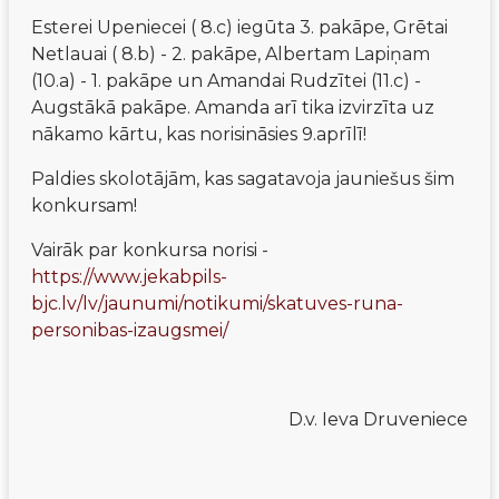
Esterei Upeniecei ( 8.c) iegūta 3. pakāpe, Grētai 
Netlauai ( 8.b) - 2. pakāpe, Albertam Lapiņam 
(10.a) - 1. pakāpe un Amandai Rudzītei (11.c) - 
Augstākā pakāpe. Amanda arī tika izvirzīta uz 
nākamo kārtu, kas norisināsies 9.aprīlī! 
Paldies skolotājām, kas sagatavoja jauniešus šim 
konkursam!
Vairāk par konkursa norisi - 
https://www.jekabpils-
bjc.lv/lv/jaunumi/notikumi/skatuves-runa-
personibas-izaugsmei/
D.v. Ieva Druveniece