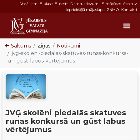
Vecākiem
E-klase
E-pasts
Datoruzdevumi
E-mācības
Skolo.lv
Iepriekšējā mājaslapa
ZNMO
Kontakti
Sākums
Ziņas
Notikumi
jvg-skoleni-piedalas-skatuves-runas-konkursa-
un-gust-labus-vertejumus
JVĢ skolēni piedalās skatuves
runas konkursā un gūst labus
vērtējumus