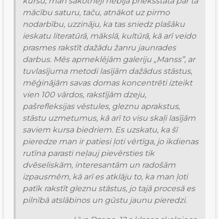
kursu, man sākotnēji nebija priekšstata par tā 
mācību saturu, taču, atnākot uz pirmo 
nodarbību, uzzināju, ka tas sniedz plašāku 
ieskatu literatūrā, mākslā, kultūrā, kā arī veido 
prasmes rakstīt dažādu žanru jaunrades 
darbus. Mēs apmeklējām galeriju „Manss”, ar 
tuvlasījuma metodi lasījām dažādus stāstus, 
mēģinājām savas domas koncentrēti izteikt 
vien 100 vārdos, rakstījām dzeju, 
pašrefleksijas vēstules, gleznu aprakstus, 
stāstu uzmetumus, kā arī to visu skaļi lasījām 
saviem kursa biedriem. Es uzskatu, ka šī 
pieredze man ir patiesi ļoti vērtīga, jo ikdienas 
rutīna parasti neļauj pievērsties tik 
dvēseliskām, interesantām un radošām 
izpausmēm, kā arī es atklāju to, ka man ļoti 
patīk rakstīt gleznu stāstus, jo tajā procesā es 
pilnībā atslābinos un gūstu jaunu pieredzi.