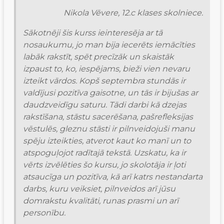
Nikola Vēvere, 12.c klases skolniece.
Sākotnēji šis kurss ieinteresēja ar tā 
nosaukumu, jo man bija iecerēts iemācīties 
labāk rakstīt, spēt precīzāk un skaistāk 
izpaust to, ko, iespējams, bieži vien nevaru 
izteikt vārdos. Kopš septembra stundās ir 
valdījusi pozitīva gaisotne, un tās ir bijušas ar 
daudzveidīgu saturu. Tādi darbi kā dzejas 
rakstīšana, stāstu sacerēšana, pašrefleksijas 
vēstulēs, gleznu stāsti ir pilnveidojuši manu 
spēju izteikties, atverot kaut ko manī un to 
atspoguļojot radītajā tekstā. Uzskatu, ka ir 
vērts izvēlēties šo kursu, jo skolotāja ir ļoti 
atsaucīga un pozitīva, kā arī katrs nestandarta 
darbs, kuru veiksiet, pilnveidos arī jūsu 
domrakstu kvalitāti, runas prasmi un arī 
personību.