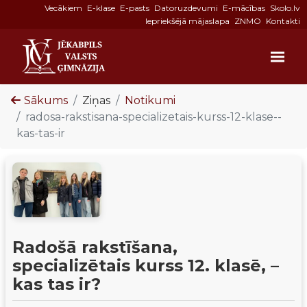
Vecākiem
E-klase
E-pasts
Datoruzdevumi
E-mācības
Skolo.lv
Iepriekšējā mājaslapa
ZNMO
Kontakti
Sākums
Ziņas
Notikumi
radosa-rakstisana-specializetais-kurss-12-klase--
kas-tas-ir
Radošā rakstīšana,
specializētais kurss 12. klasē, –
kas tas ir?