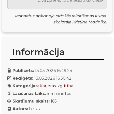
Līva Dzene, 12.c klases skolniece.
Iespaidus apkopoja radošās rakstīšanas kursa 
skolotāja Kristīne Modnika.
Informācija
Publicēts:
13.05.2026 16:49:24
Rediģēts:
13.05.2026 16:50:42
Kategorijas:
Karjeras izglītība
Lasīšanas laiks:
≈
4
minūtes
Skatījumu skaits:
165
Autors:
biruta