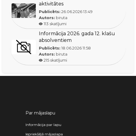
aktivitātes
Publicēts:
26.06.2026
13:49
Autors:
biruta
113
skatījumi
Informācija 2026. gada 12. klašu
absolventiem
Publicēts:
18.06.2026
11:58
Autors:
biruta
215
skatījumi
Par mājaslapu
Informācija par lapu
Iepriekšējā mājaslapa