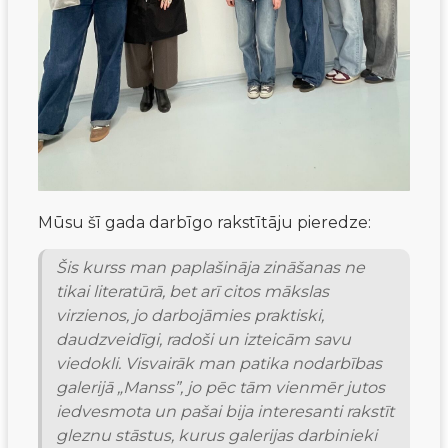
Mūsu šī gada darbīgo rakstītāju pieredze:
Šis kurss man paplašināja zināšanas ne
tikai literatūrā, bet arī citos mākslas
virzienos, jo darbojāmies praktiski,
daudzveidīgi, radoši un izteicām savu
viedokli. Visvairāk man patika nodarbības
galerijā „Manss”, jo pēc tām vienmēr jutos
iedvesmota un pašai bija interesanti rakstīt
gleznu stāstus, kurus galerijas darbinieki