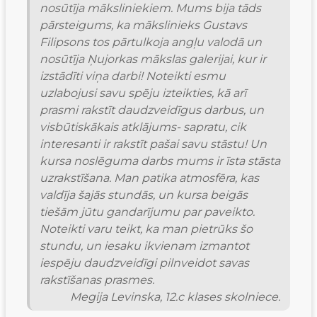
nosūtīja māksliniekiem. Mums bija tāds
pārsteigums, ka mākslinieks Gustavs
Filipsons tos pārtulkoja angļu valodā un
nosūtīja Ņujorkas mākslas galerijai, kur ir
izstādīti viņa darbi! Noteikti esmu
uzlabojusi savu spēju izteikties, kā arī
prasmi rakstīt daudzveidīgus darbus, un
visbūtiskākais atklājums- sapratu, cik
interesanti ir rakstīt pašai savu stāstu! Un
kursa noslēguma darbs mums ir īsta stāsta
uzrakstīšana. Man patika atmosfēra, kas
valdīja šajās stundās, un kursa beigās
tiešām jūtu gandarījumu par paveikto.
Noteikti varu teikt, ka man pietrūks šo
stundu, un iesaku ikvienam izmantot
iespēju daudzveidīgi pilnveidot savas
rakstīšanas prasmes.
Megija Levinska, 12.c klases skolniece.