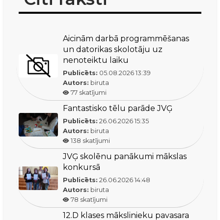
Aicinām darbā programmēšanas
un datorikas skolotāju uz
nenoteiktu laiku
Publicēts:
05.08.2026
13:39
Autors:
biruta
77
skatījumi
Fantastisko tēlu parāde JVĢ
Publicēts:
26.06.2026
15:35
Autors:
biruta
138
skatījumi
JVĢ skolēnu panākumi mākslas
konkursā
Publicēts:
26.06.2026
14:48
Autors:
biruta
78
skatījumi
12.D klases mākslinieku pavasara