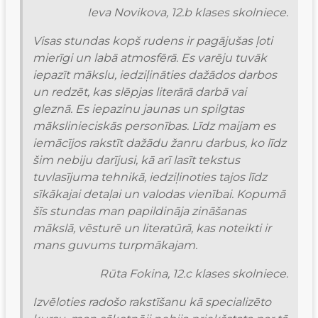
Ieva Novikova, 12.b klases skolniece.
Visas stundas kopš rudens ir pagājušas ļoti 
mierīgi un labā atmosfērā. Es varēju tuvāk 
iepazīt mākslu, iedziļināties dažādos darbos 
un redzēt, kas slēpjas literārā darbā vai 
gleznā. Es iepazinu jaunas un spilgtas 
mākslinieciskās personības. Līdz maijam es 
iemācījos rakstīt dažādu žanru darbus, ko līdz 
šim nebiju darījusi, kā arī lasīt tekstus 
tuvlasījuma tehnikā, iedziļinoties tajos līdz 
sīkākajai detaļai un valodas vienībai. Kopumā 
šīs stundas man papildināja zināšanas 
mākslā, vēsturē un literatūrā, kas noteikti ir 
mans guvums turpmākajam.
Rūta Fokina, 12.c klases skolniece.
Izvēloties radošo rakstīšanu kā specializēto 