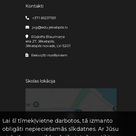
Kontakti
+371 65237551
jvg@edu.jekabpils.lv
Rūdolfa Blaumaņa
iela 27, Jēkabpils,
Jēkabpils novads, LV-5201
Rekvizīti norēķiniem
Skolas lokācija
Lai šī tīmekļvietne darbotos, tā izmanto
obligāti nepieciešamās sīkdatnes. Ar Jūsu