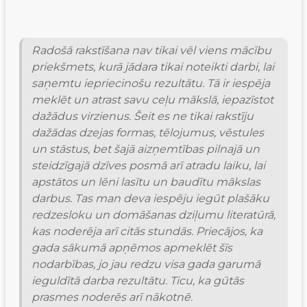
Radošā rakstīšana nav tikai vēl viens mācību 
priekšmets, kurā jādara tikai noteikti darbi, lai 
saņemtu iepriecinošu rezultātu. Tā ir iespēja 
meklēt un atrast savu ceļu mākslā, iepazīstot 
dažādus virzienus. Šeit es ne tikai rakstīju 
dažādas dzejas formas, tēlojumus, vēstules 
un stāstus, bet šajā aizņemtības pilnajā un 
steidzīgajā dzīves posmā arī atradu laiku, lai 
apstātos un lēni lasītu un baudītu mākslas 
darbus. Tas man deva iespēju iegūt plašāku 
redzesloku un domāšanas dziļumu literatūrā, 
kas noderēja arī citās stundās. Priecājos, ka 
gada sākumā apņēmos apmeklēt šīs 
nodarbības, jo jau redzu visa gada garumā 
ieguldītā darba rezultātu. Ticu, ka gūtās 
prasmes noderēs arī nākotnē.