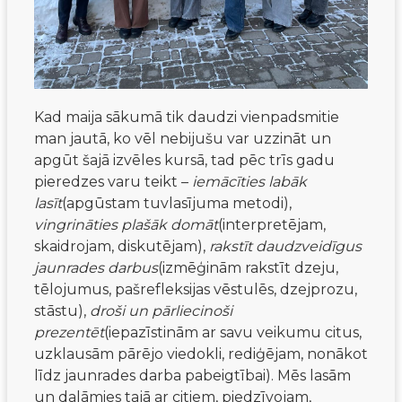
Kad maija sākumā tik daudzi vienpadsmitie
man jautā, ko vēl nebijušu var uzzināt un
apgūt šajā izvēles kursā, tad pēc trīs gadu
pieredzes varu teikt –
iemācīties labāk
lasīt
(apgūstam tuvlasījuma metodi),
vingrināties plašāk domāt
(interpretējam,
skaidrojam, diskutējam),
rakstīt daudzveidīgus
jaunrades darbus
(izmēģinām rakstīt dzeju,
tēlojumus, pašrefleksijas vēstulēs, dzejprozu,
stāstu),
droši un pārliecinoši
prezentēt
(iepazīstinām ar savu veikumu citus,
uzklausām pārējo viedokli, rediģējam, nonākot
līdz jaunrades darba pabeigtībai). Mēs lasām
un dalāmies tajā ar citiem, piedzīvojam,